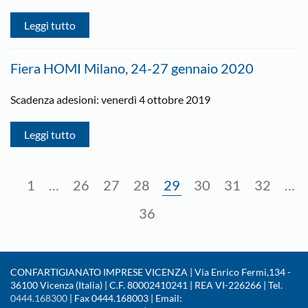
Leggi tutto
Fiera HOMI Milano, 24-27 gennaio 2020
Scadenza adesioni: venerdì 4 ottobre 2019
Leggi tutto
1
…
26
27
28
29
30
31
32
…
36
CONFARTIGIANATO IMPRESE VICENZA | Via Enrico Fermi,134 -
36100 Vicenza (Italia) | C.F. 80002410241 | REA VI-226266 | Tel.
0444.168300
| Fax 0444.168003 | Email: