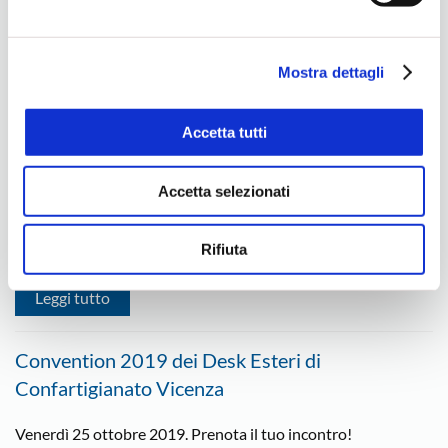
e sulla loro condivisione con i terzi partner può leggere la
Scadenza adesioni: venerdì 18 ottobre 2019
ns. Cookie Policy.
Mostra dettagli
Leggi tutto
Accetta tutti
ORGANIC FOOD & ECO LIFE
MATCHMAKING – Malmö (Svezia), 13-14
Accetta selezionati
novembre
Scadenza adesioni: giovedì 14 novembre 2019
Rifiuta
Leggi tutto
Convention 2019 dei Desk Esteri di
Confartigianato Vicenza
Venerdì 25 ottobre 2019. Prenota il tuo incontro!