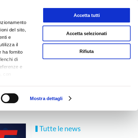
Accetta tutti
LAVORA CON NOI
funzionamento
oni del sito,
Accetta selezionati
enti e
tilizza il
NEWS
MEDIA
CONTATTI
Rifiuta
 ha fornito
lenchi di
referenze e
o, con
Accetta
,
logie di
ookie Policy.
Mostra dettagli
Tutte le news