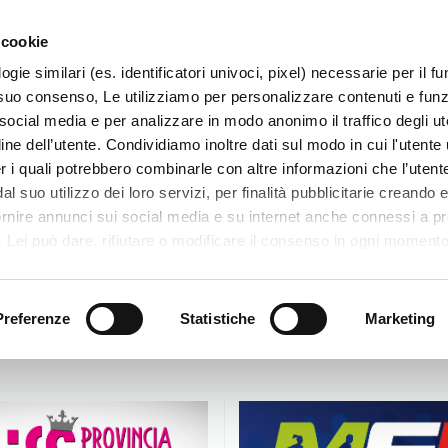
 cookie
ogie similari (es. identificatori univoci, pixel) necessarie per il 
il suo consenso, Le utilizziamo per personalizzare contenuti e funzi
 social media e per analizzare in modo anonimo il traffico degli ut
ine dell’utente. Condividiamo inoltre dati sul modo in cui l'utente u
TERRITORIO
SISTEMI E MESTIERI
PROGETTI
er i quali potrebbero combinarle con altre informazioni che l’utente
l suo utilizzo dei loro servizi, per finalità pubblicitarie creando e
ornire annunci sui social media e su internet anche connessi a p
. Lei può dare, rifiutare o modificare il consenso in ogni moment
 di una certa categoria, o ad alcuni di essi, cliccando sui pulsanti
iuta
. in fondo a questo banner. Per ulteriori informazioni sulle tipo
e sulla loro condivisione con i terzi partner può leggere la ns. C
Preferenze
Statistiche
Marketing