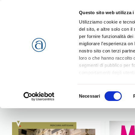
Questo sito web utilizza i
Passa al contenuto principale
Utilizziamo cookie e tecnol
del sito, e altre solo con 
per fornire funzionalità dei
migliorare l’esperienza on l
CHI SIAMO
SERVIZI
nostro sito con terzi partn
loro o che hanno raccolto da
segmenti di pubblico per f
Home
Eventi
comportamenti degli utenti
riferimento a tutti i cookie
Accetta selezionati
o
Rif
Selezione
cookies che vengono usati 
Eventi
Necessari
del
consenso