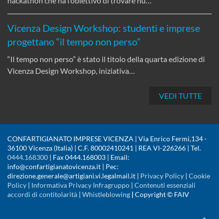
hackathon che ha l’obiettivo di trovare nu…
Vicenza Design Workshop: studenti e imprese
progettano “il tempo non perso”
“Il tempo non perso” è stato il titolo della quarta edizione di
Vicenza Design Workshop, iniziativa…
VEDI TUTTE
CONFARTIGIANATO IMPRESE VICENZA | Via Enrico Fermi,134 -
36100 Vicenza (Italia) | C.F. 80002410241 | REA VI-226266 | Tel.
0444.168300
| Fax 0444.168003 | Email:
info@confartigianatovicenza.it | Pec:
direzione.generale@artigiani.vi.legalmail.it |
Privacy Policy
|
Cookie
Policy
|
Informativa Privacy Infragruppo
|
Contenuti essenziali
accordi di contitolarità
|
Whistleblowing
|
Copyright © FAIV