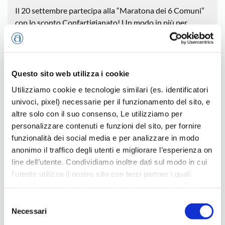
Il 20 settembre partecipa alla “Maratona dei 6 Comuni”
con lo sconto Confartigianato! Un modo in più per
correre insieme, verso un traguardo che parla di
territorio, salute e partecipazione. Scopri di più!
Questo sito web utilizza i cookie
Utilizziamo cookie e tecnologie similari (es. identificatori
univoci, pixel) necessarie per il funzionamento del sito, e
altre solo con il suo consenso, Le utilizziamo per
personalizzare contenuti e funzioni del sito, per fornire
funzionalità dei social media e per analizzare in modo
anonimo il traffico degli utenti e migliorare l’esperienza on
line dell’utente. Condividiamo inoltre dati sul modo in cui
l'utente utilizza il nostro sito con terzi partner i quali
potrebbero combinarle con altre informazioni che l’utente
Scuola per Genitori – edizione 2026
ha fornito loro o che hanno raccolto dal suo utilizzo dei
Selezione
Continua il percorso formativo con i grandi nomi della
loro servizi, per finalità pubblicitarie creando elenchi di
Necessari
del
psicologia italiana: 6 – 13 ottobre e 3 novembre 2026 al
segmenti di pubblico per fornire annunci sui social media