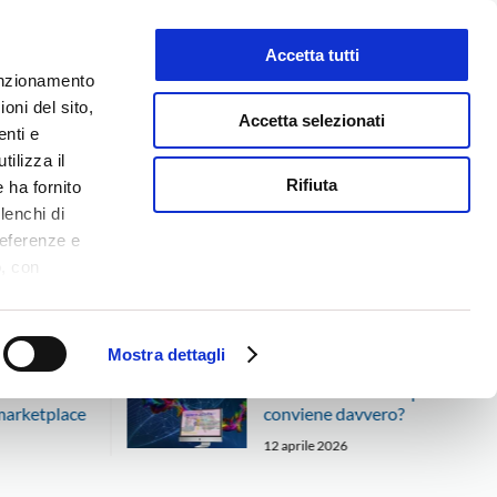
Accetta tutti
LAVORA CON NOI
funzionamento
oni del sito,
Accetta selezionati
enti e
tilizza il
NEWS
MEDIA
CONTATTI
Rifiuta
 ha fornito
lenchi di
referenze e
o, con
Accetta
,
logie di
ookie Policy.
Mostra dettagli
 canali di
Vendere sui marketplace
marketplace
conviene davvero?
12 aprile 2026