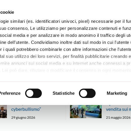
 cookie
ogie similari (es. identificatori univoci, pixel) necessarie per il 
il suo consenso, Le utilizziamo per personalizzare contenuti e funzi
 social media e per analizzare in modo anonimo il traffico degli ut
ine dell’utente. Condividiamo inoltre dati sul modo in cui l'utente u
TERRITORIO
SISTEMI E MESTIERI
PROGETTI
er i quali potrebbero combinarle con altre informazioni che l’utente
l suo utilizzo dei loro servizi, per finalità pubblicitarie creando e
ornire annunci sui social media e su internet anche connessi a p
. Lei può dare, rifiutare o modificare il consenso in ogni moment
 di una certa categoria, o ad alcuni di essi, cliccando sui pulsanti
iuta
. in fondo a questo banner. Per ulteriori informazioni sulle tipo
e sulla loro condivisione con i terzi partner può leggere la ns. C
Preferenze
Statistiche
Marketing
Schio, “Uniti contro il
Aprire nuovi
cyberbullismo”
vendita sui 
29 giugno 2026
21 maggio 2026