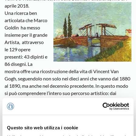
aprile 2018.
Una ricerca ben
articolata che Marco
Goldin ha messo
insieme per il grande
Artista, attraverso
le 129 opere
presenti: 43 dipinti e
86 disegni. La
mostra offre una ricostruzione della vita di Vincent Van
Gogh, seguendolo non solo nei dieci anni che vanno dal 1880
al 1890, ma anche nel decennio precedente. In questo modo
si può comprendere l’intero suo percorso artistico: dai
disegni di esordio, al tempo del Borinage, in Belgio, nel 1880,
quando l’Artista svolgeva la funzione di predicatore laico per i
minatori della zona, fino ai quadri conclusivi con i campi di
grano, realizzati a Auvers-sur-Oise, nel luglio del 1890, pochi
Questo sito web utilizza i cookie
giorni prima di suicidarsi.