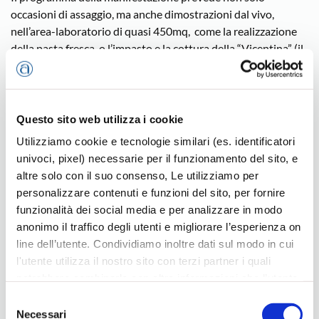
occasioni di assaggio, ma anche dimostrazioni dal vivo,
nell’area-laboratorio di quasi 450mq, come la realizzazione
della pasta fresca, o l’impasto e la cottura della “Vicentina” (il
nuovo tipo di pane realizzato dai fornai), o la creazione di
delizie dell’arte pasticcera e gelatiera. Dal canto suo, il gruppo
dei Ristoratori realizzerà dei menu in degustazione,
interpretando i vari modi di abbinare tali prodotti ad altri
Questo sito web utilizza i cookie
alimenti tipicamente vicentini e lavorati secondo tradizione,
Utilizziamo cookie e tecnologie similari (es. identificatori
come la sopressa Vicentina Dop. Sempre i Ristoratori
univoci, pixel) necessarie per il funzionamento del sito, e
organizzeranno inoltre dei mini-corsi di “cucina creativa”.
altre solo con il suo consenso, Le utilizziamo per
Sono inoltre previsti, per domenica, simpatici laboratori di
personalizzare contenuti e funzioni del sito, per fornire
manualità per i più piccoli.
funzionalità dei social media e per analizzare in modo
Al pubblico verrà consegnato, a fronte di un modesto
anonimo il traffico degli utenti e migliorare l’esperienza on
contributo, un coupon che permetterà un certo numero di
line dell’utente. Condividiamo inoltre dati sul modo in cui
assaggi. Quanto raccolto sarà poi devoluto alla Cooperativa
l'utente utilizza il nostro sito con terzi partner i quali
Nuovo Ponte, che opera per l’inserimento lavorativo dei
potrebbero combinarle con altre informazioni che l’utente
disabili. Sarà inoltre presente la Cooperativa Verlata di
ha fornito loro o che hanno raccolto dal suo utilizzo dei
Selezione
Villaverla, anch’essa impegnata nel creare opportunità
loro servizi, per finalità pubblicitarie creando elenchi di
Necessari
del