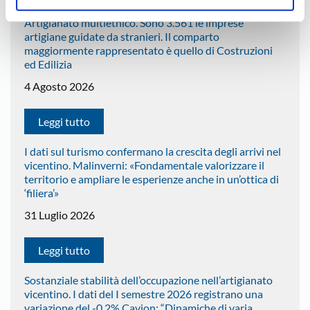
Artigianato multietnico. Sono 3.561 le imprese
artigiane guidate da stranieri. Il comparto
maggiormente rappresentato è quello di Costruzioni
ed Edilizia
4 Agosto 2026
Leggi tutto
I dati sul turismo confermano la crescita degli arrivi nel
vicentino. Malinverni: «Fondamentale valorizzare il
territorio e ampliare le esperienze anche in un’ottica di
‘filiera’»
31 Luglio 2026
Leggi tutto
Sostanziale stabilità dell’occupazione nell’artigianato
vicentino. I dati del I semestre 2026 registrano una
variazione del -0,2% Cavion: “Dinamiche di varia