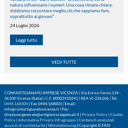
natura influenzano i numeri. Una cosa rimane chiara:
dobbiamo raccontare meglio ciò che sappiamo fare,
soprattutto ai giovani”
24 Luglio 2026
Leggi tutto
VEDI TUTTE
CONFARTIGIANATO IMPRESE VICENZA | Via Enrico Fermi,134 -
36100 Vicenza (Italia) | C.F. 80002410241 | REA VI-226266 | Tel.
0444.168300
| Fax 0444.168003 | Email:
info@confartigianatovicenza.it | Pec:
direzione.generale@artigiani.vi.legalmail.it |
Privacy Policy
|
Cookie
Policy
|
Informativa Privacy Infragruppo
|
Contenuti essenziali
accordi di contitolarità
|
Whistleblowing
|
Copyright © FAIV