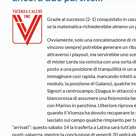
Grazie al successo (2-1) conquistato in casa
se la matematica richiederebbe almeno un pu
Ovviamente, solo una concatenazione di risu
vincono sempre) potrebbe generare un ribalt
attraverso i playout, ma servirebbe uno scen
di mister Lerda sia coincisa con una sorta d
posto a una posizione di tranquillità in un
immaginare così rapida, mancando infatti an
modulo, la posizione di Galano), qualche in
Signori a centrocampo, Ebagua in attacco) 
biancorossa di assumere una fisionomia ben
con Marino in panchina. Ulteriore riprova è 
quando il Vicenza ha dovuto recuperare lo s
lasciato sul campo qualche rimpianto per t
“arrivati”: questo sabato 14 la trasferta a Latina sarà tutt’
punti-salvezza, mentre la conclusione di venerdì 20 vedrà gi