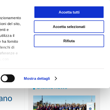
Accetta tutti
LAVORA CON NOI
funzionamento
oni del sito,
Accetta selezionati
enti e
tilizza il
NEWS
MEDIA
CONTATTI
Rifiuta
 ha fornito
lenchi di
referenze e
o, con
Accetta
,
logie di
ookie Policy.
Mostra dettagli
Ultime news
cano