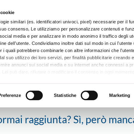
 cookie
ogie similari (es. identificatori univoci, pixel) necessarie per il 
il suo consenso, Le utilizziamo per personalizzare contenuti e funzi
 social media e per analizzare in modo anonimo il traffico degli ut
ine dell’utente. Condividiamo inoltre dati sul modo in cui l'utente u
TERRITORIO
SISTEMI E MESTIERI
PROGETTI
er i quali potrebbero combinarle con altre informazioni che l’utente
l suo utilizzo dei loro servizi, per finalità pubblicitarie creando e
ornire annunci sui social media e su internet anche connessi a p
. Lei può dare, rifiutare o modificare il consenso in ogni moment
 di una certa categoria, o ad alcuni di essi, cliccando sui pulsanti
a. Meta ormai raggiunta? Sì, però mancano ancora due partite…
iuta
. in fondo a questo banner. Per ulteriori informazioni sulle tipo
e sulla loro condivisione con i terzi partner può leggere la ns. C
Preferenze
Statistiche
Marketing
ormai raggiunta? Sì, però man