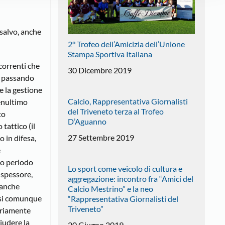
 salvo, anche
2° Trofeo dell’Amicizia dell’Unione
Stampa Sportiva Italiana
correnti che
30 Dicembre 2019
ri passando
e la gestione
Calcio, Rappresentativa Giornalisti
penultimo
del Triveneto terza al Trofeo
to
D’Aguanno
tattico (il
27 Settembre 2019
 in difesa,
e
mo periodo
Lo sport come veicolo di cultura e
 spessore,
aggregazione: incontro fra “Amici del
 anche
Calcio Mestrino” e la neo
rsi comunque
“Rappresentativa Giornalisti del
Triveneto”
sariamente
iudere la
20 Giugno 2019