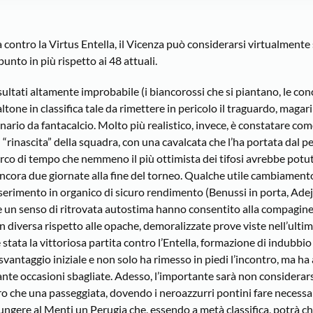
 contro la Virtus Entella, il Vicenza può considerarsi virtualmente
nto in più rispetto ai 48 attuali.
ltati altamente improbabile (i biancorossi che si piantano, le con
one in classifica tale da rimettere in pericolo il traguardo, maga
ario da fantacalcio. Molto più realistico, invece, è constatare com
i “rinascita” della squadra, con una cavalcata che l’ha portata dal 
 arco di tempo che nemmeno il più ottimista dei tifosi avrebbe potu
cora due giornate alla fine del torneo. Qualche utile cambiamento 
serimento in organico di sicuro rendimento (Benussi in porta, Adejo
e un senso di ritrovata autostima hanno consentito alla compagin
 diversa rispetto alle opache, demoralizzate prove viste nell’ulti
stata la vittoriosa partita contro l’Entella, formazione di indubbio
vantaggio iniziale e non solo ha rimesso in piedi l’incontro, ma ha
ante occasioni sbagliate. Adesso, l’importante sarà non considera
altro che una passeggiata, dovendo i neroazzurri pontini fare neces
ungere al Menti un Perugia che, essendo a metà classifica, potrà ch