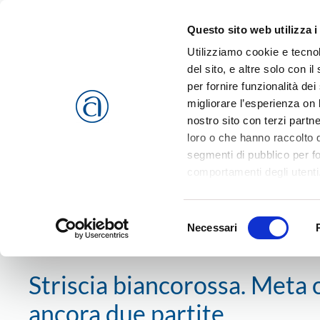
Questo sito web utilizza i
Passa al contenuto principale
Utilizziamo cookie e tecnol
del sito, e altre solo con 
per fornire funzionalità dei
migliorare l’esperienza on l
CHI SIAMO
SERVIZI
nostro sito con terzi partn
loro o che hanno raccolto da
segmenti di pubblico per f
comportamenti degli utenti
riferimento a tutti i cookie
Home
News
WEEKEND
SPORT
Striscia biancoross
Accetta selezionati
o
Rif
Selezione
cookies che vengono usati 
Necessari
del
9 maggio 2016
consenso
Striscia biancorossa. Meta 
ancora due partite…