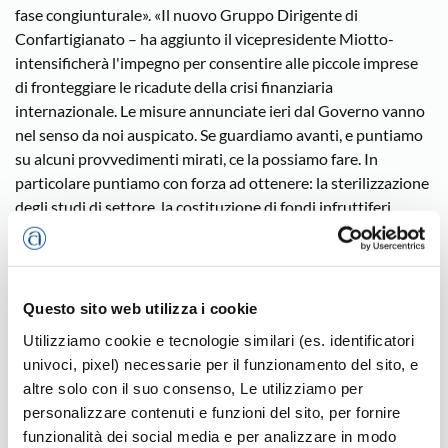
fase congiunturale». «Il nuovo Gruppo Dirigente di
Confartigianato – ha aggiunto il vicepresidente Miotto-
intensificherà l'impegno per consentire alle piccole imprese
di fronteggiare le ricadute della crisi finanziaria
internazionale. Le misure annunciate ieri dal Governo vanno
nel senso da noi auspicato. Se guardiamo avanti, e puntiamo
su alcuni provvedimenti mirati, ce la possiamo fare. In
particolare puntiamo con forza ad ottenere: la sterilizzazione
degli studi di settore, la costituzione di fondi infruttiferi
presso le banche per l'abbattimento dei tassi di interesse e
l'estensione alla cigs a tutti i settori dell'artigianato».53 anni,
sposato, tre figli, Claudio Miotto è titolare dal 1979 di un
laboratorio odontotecnico.Iscritto all'Associazione Artigiani
Questo sito web utilizza i cookie
della provincia di Vicenza fin dal 1980, all'inizio degli anni
Utilizziamo cookie e tecnologie similari (es. identificatori
Novanta inizia il suo percorso come dirigente di categoria
univoci, pixel) necessarie per il funzionamento del sito, e
assumendo nel 1992 la presidenza provinciale del settore
altre solo con il suo consenso, Le utilizziamo per
Arti Ausiliarie Sanitarie (carica che manterrà sino al 2008)
personalizzare contenuti e funzioni del sito, per fornire
diventandone anche presidente regionale in seno alla
funzionalità dei social media e per analizzare in modo
Confartigianato del Veneto e vicepresidente nazionale,