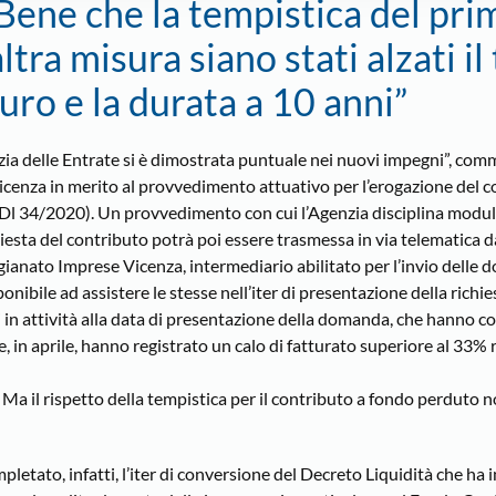
ene che la tempistica del pri
ltra misura siano stati alzati il
uro e la durata a 10 anni”
zia delle Entrate si è dimostrata puntuale nei nuovi impegni”, co
enza in merito al provvedimento attuativo per l’erogazione del c
 (Dl 34/2020). Un provvedimento con cui l’Agenzia disciplina moduli
iesta del contributo potrà poi essere trasmessa in via telematica d
gianato Imprese Vicenza, intermediario abilitato per l’invio delle
nibile ad assistere le stesse nell’iter di presentazione della richie
i in attività alla data di presentazione della domanda, che hanno c
, in aprile, hanno registrato un calo di fatturato superiore al 33% r
. Ma il rispetto della tempistica per il contributo a fondo perduto n
mpletato, infatti, l’iter di conversione del Decreto Liquidità che ha