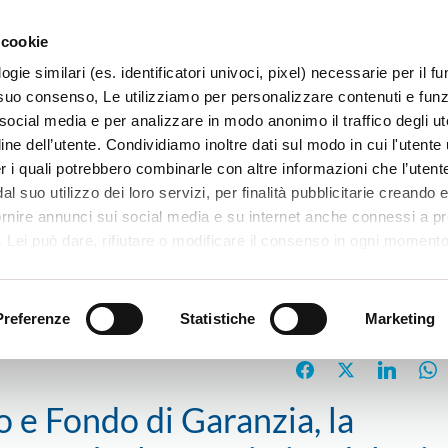
 cookie
ogie similari (es. identificatori univoci, pixel) necessarie per il 
il suo consenso, Le utilizziamo per personalizzare contenuti e funzi
 social media e per analizzare in modo anonimo il traffico degli ut
ine dell’utente. Condividiamo inoltre dati sul modo in cui l'utente u
TERRITORIO
SISTEMI E MESTIERI
PROGETTI
er i quali potrebbero combinarle con altre informazioni che l’utente
l suo utilizzo dei loro servizi, per finalità pubblicitarie creando e
ornire annunci sui social media e su internet anche connessi a p
. Lei può dare, rifiutare o modificare il consenso in ogni moment
 di una certa categoria, o ad alcuni di essi, cliccando sui pulsanti
ntributo a Fondo Perduto e Fondo di Garanzia, la soddisfazione di Bonomo:
iuta
. in fondo a questo banner. Per ulteriori informazioni sulle tipo
uro e la durata a 10 anni”
e sulla loro condivisione con i terzi partner può leggere la ns. C
Preferenze
Statistiche
Marketing
 e Fondo di Garanzia, la