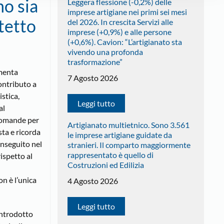
mo sia
Leggera flessione (-0,2%) delle
imprese artigiane nei primi sei mesi
 tetto
del 2026. In crescita Servizi alle
imprese (+0,9%) e alle persone
(+0,6%). Cavion: “L’artigianato sta
vivendo una profonda
trasformazione”
mmenta
7 Agosto 2026
ontributo a
stica,
Leggi tutto
al
 domande per
Artigianato multietnico. Sono 3.561
sta e ricorda
le imprese artigiane guidate da
onseguito nel
stranieri. Il comparto maggiormente
rappresentato è quello di
ispetto al
Costruzioni ed Edilizia
on è l’unica
4 Agosto 2026
Leggi tutto
 introdotto