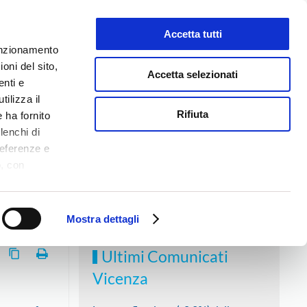
Accetta tutti
LAVORA CON NOI
funzionamento
oni del sito,
Accetta selezionati
enti e
tilizza il
NEWS
MEDIA
CONTATTI
Rifiuta
 ha fornito
lenchi di
referenze e
o, con
Accetta
,
 “Bene che la tempistica del primo sia stata rispettata e che per
logie di
ookie Policy.
Mostra dettagli
Ultimi Comunicati
Vicenza