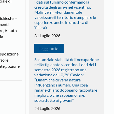
rale di
I dati sul turismo confermano la
crescita degli arrivi nel vicentino.
Malinverni: «Fondamentale
valorizzare il territorio e ampliare le
ichieste. –
esperienze anche in un’ottica di
menti
‘filiera’»
e, è stato
31 Luglio 2026
ia
Leggi tutto
isposizione
Sostanziale stabilità dell’occupazione
rso le
nell’artigianato vicentino. I dati del I
integrazione
semestre 2026 registrano una
variazione del -0,2% Cavion:
“Dinamiche di varia natura
influenzano i numeri. Una cosa
rimane chiara: dobbiamo raccontare
meglio ciò che sappiamo fare,
soprattutto ai giovani”
24 Luglio 2026