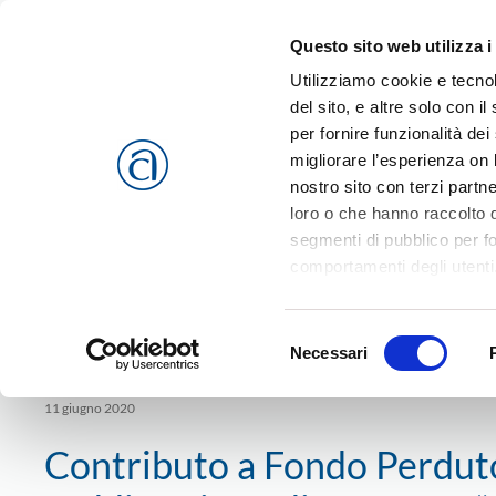
Questo sito web utilizza i
Passa al contenuto principale
Utilizziamo cookie e tecnol
del sito, e altre solo con 
per fornire funzionalità dei
migliorare l’esperienza on l
CHI SIAMO
SERVIZI
nostro sito con terzi partn
loro o che hanno raccolto da
segmenti di pubblico per f
comportamenti degli utenti
riferimento a tutti i cookie
Home
Comunicati
Confartigianato Vicenza
2020
Co
Accetta selezionati
o
Rif
Selezione
l’altra misura siano stati alzati il tetto di finanziamento a 30mila e
cookies che vengono usati 
Necessari
del
consenso
11 giugno 2020
Contributo a Fondo Perduto