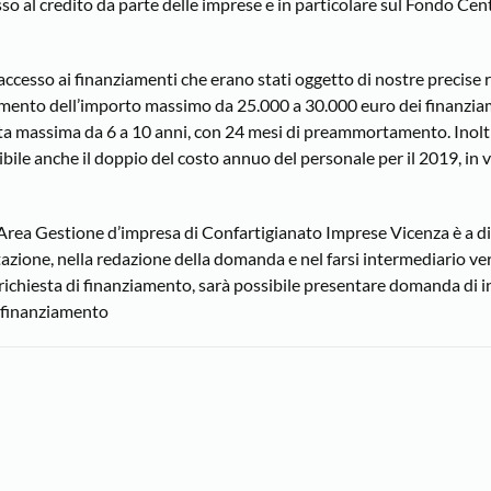
so al credito da parte delle imprese e in particolare sul Fondo Cent
accesso ai finanziamenti che erano stati oggetto di nostre precise r
amento dell’importo massimo da 25.000 a 30.000 euro dei finanzia
ata massima da 6 a 10 anni, con 24 mesi di preammortamento. Inoltr
le anche il doppio del costo annuo del personale per il 2019, in v
’Area Gestione d’impresa di Confartigianato Imprese Vicenza è a d
utazione, nella redazione della domanda e nel farsi intermediario ve
la richiesta di finanziamento, sarà possibile presentare domanda di 
l finanziamento