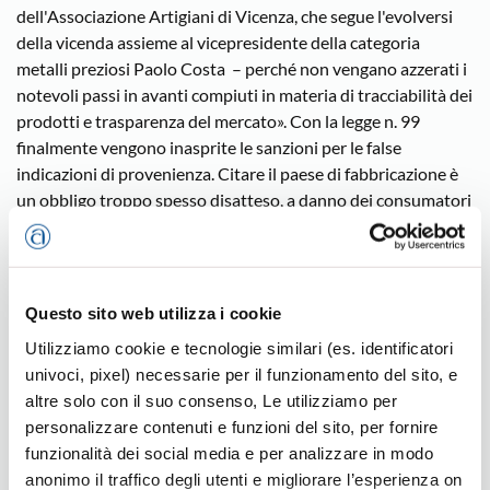
dell'Associazione Artigiani di Vicenza, che segue l'evolversi
della vicenda assieme al vicepresidente della categoria
metalli preziosi Paolo Costa – perché non vengano azzerati i
notevoli passi in avanti compiuti in materia di tracciabilità dei
prodotti e trasparenza del mercato». Con la legge n. 99
finalmente vengono inasprite le sanzioni per le false
indicazioni di provenienza. Citare il paese di fabbricazione è
un obbligo troppo spesso disatteso, a danno dei consumatori
e delle nostre aziende che tengono alto il valore qualitativo
del vero Made in Italy. Ora la legge c'è, osservano le piccole
imprese, è stata approvata e adesso bisogna farla rispettare.
Anche il direttivo nazionale della Moda di Confartigianato
Questo sito web utilizza i cookie
riunitosi in Veneto ha plaudito il governo, e i ministri veneti in
Utilizziamo cookie e tecnologie similari (es. identificatori
particolare, per l'approvazione della norma, per la valenza e le
univoci, pixel) necessarie per il funzionamento del sito, e
ricadute positive delle nuove regole, opinione condivisa dal
altre solo con il suo consenso, Le utilizziamo per
mondo orafo rappresentato a livello regionale da un altro
personalizzare contenuti e funzioni del sito, per fornire
vicentino, Onorio Zen.A giudizio degli artigiani, il mercato
funzionalità dei social media e per analizzare in modo
della moda è distorto perché alcuni grandi marchi, dopo aver
anonimo il traffico degli utenti e migliorare l’esperienza on
delocalizzato la produzione, continuano a fregiarsi del