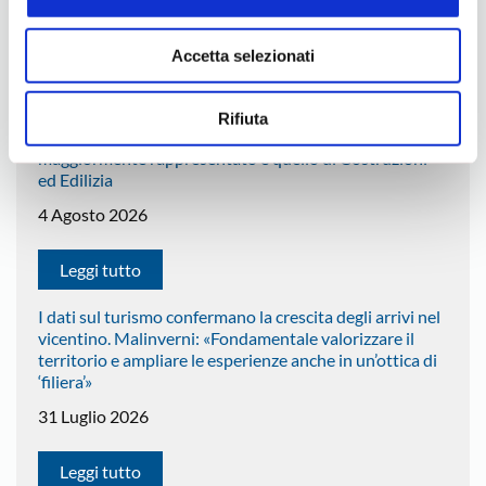
Accetta selezionati
Ultimi Comunicati Vicenza
Artigianato multietnico. Sono 3.561 le imprese
Rifiuta
artigiane guidate da stranieri. Il comparto
maggiormente rappresentato è quello di Costruzioni
ed Edilizia
4 Agosto 2026
Leggi tutto
I dati sul turismo confermano la crescita degli arrivi nel
vicentino. Malinverni: «Fondamentale valorizzare il
territorio e ampliare le esperienze anche in un’ottica di
‘filiera’»
31 Luglio 2026
Leggi tutto