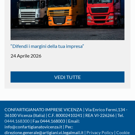
“Difendi i margini della tua impresa”
24 Aprile 2026
VEDI TUTTE
CONFARTIGIANATO IMPRESE VICENZA | Via Enrico Fermi,134 -
36100 Vicenza (Italia) | C.F. 80002410241 | REA VI-226266 | Tel.
0444.168300
| Fax 0444.168003 | Email:
info@confartigianatovicenza.it | Pec:
direzione.generale@artigiani.vi.legalmail.it |
Privacy Policy
|
Cookie