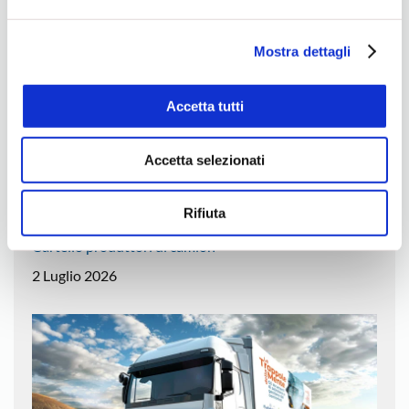
e sulla loro condivisione con i terzi partner può leggere la
ns. Cookie Policy.
Mostra dettagli
Accetta tutti
Accetta selezionati
Rifiuta
Cartello produttori di camion
2 Luglio 2026