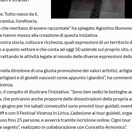
e. Tutto nasce da lì,
amica, l’oreficeria,
torie che meritano di essere raccontate” ha spiegato Agostino Bonom
he hanno mosso alla creazione di questa iniziativa.
ostra storia, cultura e ricchezza, quali espressioni di un territorio
a questo settore e che conta ad oggi 50 aziende sul proprio sito, s
ttando le attività legate al mondo delle diverse espressioni della
lla direzione di una giusta promozione dei valori artistici, artigian
r artigiani e di gioielli nascosti come appunto i giardini”, ha comment
icenza.
 il compito di illustrare l’iniziativa: “Sono ben sedici le botteghe a
a, che potranno anche proporre delle dimostrazioni della propria ar
 in giugno per tre sabati consecutivi sono previsti tour guidati, even
 con il Festival Vicenza in Lirica. L’adesione ai tour guidati, orga
uso fino 25 persone, e avverrà tramite iscrizione online. Ogni tour 
 segreto”, realizzato in collaborazione con Concetto Armonico”.