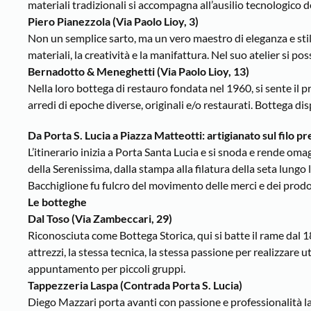
materiali tradizionali si accompagna all’ausilio tecnologico 
Piero Pianezzola (Via Paolo Lioy, 3)
Non un semplice sarto, ma un vero maestro di eleganza e stile 
materiali, la creatività e la manifattura. Nel suo atelier si p
Bernadotto & Meneghetti (Via Paolo Lioy, 13)
Nella loro bottega di restauro fondata nel 1960, si sente il 
arredi di epoche diverse, originali e/o restaurati. Bottega d
Da Porta S. Lucia a Piazza Matteotti: artigianato sul filo p
L’itinerario inizia a Porta Santa Lucia e si snoda e rende omag
della Serenissima, dalla stampa alla filatura della seta lungo 
Bacchiglione fu fulcro del movimento delle merci e dei prodott
Le botteghe
Dal Toso (Via Zambeccari, 29)
Riconosciuta come Bottega Storica, qui si batte il rame dal 1
attrezzi, la stessa tecnica, la stessa passione per realizzare u
appuntamento per piccoli gruppi.
Tappezzeria Laspa (Contrada Porta S. Lucia)
Diego Mazzari porta avanti con passione e professionalità la t