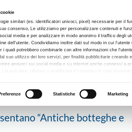
 cookie
ogie similari (es. identificatori univoci, pixel) necessarie per il 
il suo consenso, Le utilizziamo per personalizzare contenuti e funzi
 social media e per analizzare in modo anonimo il traffico degli ut
ine dell’utente. Condividiamo inoltre dati sul modo in cui l'utente u
TERRITORIO
SISTEMI E MESTIERI
PROGETTI
er i quali potrebbero combinarle con altre informazioni che l’utente
l suo utilizzo dei loro servizi, per finalità pubblicitarie creando e
ornire annunci sui social media e su internet anche connessi a p
. Lei può dare, rifiutare o modificare il consenso in ogni moment
 di una certa categoria, o ad alcuni di essi, cliccando sui pulsanti
esentano “Antiche botteghe e portoni segreti”
iuta
. in fondo a questo banner. Per ulteriori informazioni sulle tipo
e sulla loro condivisione con i terzi partner può leggere la ns. C
Preferenze
Statistiche
Marketing
esentano “Antiche botteghe e