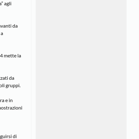
” agli
avanti da
 a
64 mette la
zzati da
li gruppi.
ra e in
imostrazioni
guirsi di