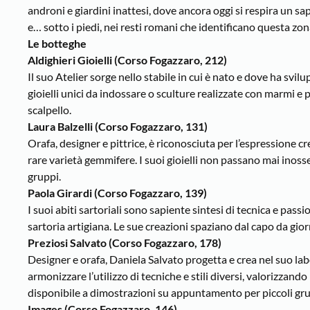
androni e giardini inattesi, dove ancora oggi si respira un sap
e… sotto i piedi, nei resti romani che identificano questa zon
Le botteghe
Aldighieri Gioielli (Corso Fogazzaro, 212)
Il suo Atelier sorge nello stabile in cui è nato e dove ha svil
gioielli unici da indossare o sculture realizzate con marmi e 
scalpello.
Laura Balzelli (Corso Fogazzaro, 131)
Orafa, designer e pittrice, è riconosciuta per l’espressione cre
rare varietà gemmifere. I suoi gioielli non passano mai inos
gruppi.
Paola Girardi (Corso Fogazzaro, 139)
I suoi abiti sartoriali sono sapiente sintesi di tecnica e pass
sartoria artigiana. Le sue creazioni spaziano dal capo da gior
Preziosi Salvato (Corso Fogazzaro, 178)
Designer e orafa, Daniela Salvato progetta e crea nel suo labo
armonizzare l’utilizzo di tecniche e stili diversi, valorizzando
disponibile a dimostrazioni su appuntamento per piccoli gru
Images (Corso Fogazzaro, 146)