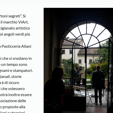
oni segreti”. Si
il marchio ViArt,
tigianato artistico
oi angoli verdi più
a Pasticceria Aliani
si che si snodano in
ve un tempo sono
legnami e stampatori.
ianali, storie
a è di sicuro
ni che volessero
potrà inoltre essere
ssociazione delle
ro proposte alla
iani e stranieri