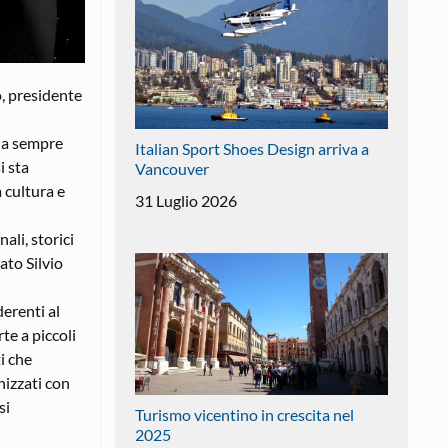
o, presidente
 da sempre
Italian Sport Shoes Design arriva a
i sta
Vancouver
 cultura e
31 Luglio 2026
ali, storici
ato Silvio
derenti al
te a piccoli
ti che
nizzati con
si
Turismo vicentino in crescita nel
2025