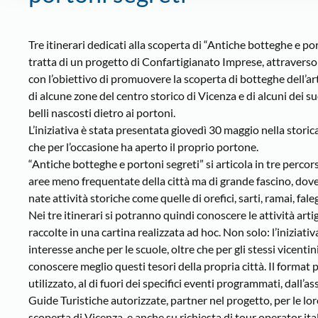
Tre itinerari dedicati alla scoperta di “Antiche botteghe e port
tratta di un progetto di Confartigianato Imprese, attraverso 
con l’obiettivo di promuovere la scoperta di botteghe dell’ar
di alcune zone del centro storico di Vicenza e di alcuni dei su
belli nascosti dietro ai portoni.
L’iniziativa è stata presentata giovedì 30 maggio nella storic
che per l’occasione ha aperto il proprio portone.
“Antiche botteghe e portoni segreti” si articola in tre percor
aree meno frequentate della città ma di grande fascino, do
nate attività storiche come quelle di orefici, sarti, ramai, fa
Nei tre itinerari si potranno quindi conoscere le attività artig
raccolte in una cartina realizzata ad hoc. Non solo: l’iniziativ
interesse anche per le scuole, oltre che per gli stessi vicenti
conoscere meglio questi tesori della propria città. Il format 
utilizzato, al di fuori dei specifici eventi programmati, dall’a
Guide Turistiche autorizzate, partner nel progetto, per le lo
scoperta di Vicenza, e anche su richiesta di tour operator ital