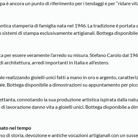
a è ancora un punto di riferimento per i tendaggi e per “ridare vita
ntica stamperia di famiglia nata nel 1946. La tradizione è portata 
on sistemi di stampa esclusivamente artigianali. Bottega disponibile
zata per essere veramente l’arredo su misura. Stefano Carolo dal 19
i architettura, arredi importanti in Italia e all’estero.
le realizzando gioielli unici fatti a mano in oro e argento, caratteri
ale. Bottega disponibile a dimostrazioni su appuntamento per picco
Settanta, connotando la sua produzione artistica ispirata dalla natu
 di lavorazione danno vita a gioielli unici. Bottega disponibile a d
anato nel tempo
o di storia, devozione e antiche vocazioni artigianali con un susse