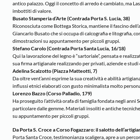
antico palazzo. Oggi il concetto di arredo è cambiato, ma Lasp
imbottiti di valore.
Busato Stamperia d’Arte (Contrada Porta S. Lucia, 38)
Riconosciuta come Bottega Storica, mantiene il fascino dell’a
Giancarlo Busato che si occupa di calcografia e litografia, c
dimostrazioni su appuntamento per piccoli gruppi.
Stefano Carolo (Contrada Porta Santa Lucia, 16/18)
Qui la lavorazione del legno è “sartoriale”, pensata e realiz
sua firma artigianale realizzando per privati, aziende e studi d
Adelina Scalzotto (Piazza Matteotti, 7)
Da oltre vent’anni esprime la sua creatività e abilità artigiana
influssi etnici elaborati con gusto minimalista molto person
Lorenzo Bazzo (Corso Palladio, 179)
Ha proseguito l’attività orafa di famiglia fondata negli anni 
particolare dalle gemme. Materiali insoliti e antiche tecniche
su appuntamento per piccoli gruppi.
Da Porta S. Croce a Corso Fogazzaro: il salotto dell’artigi
Porta Santa Croce, testimonianza scaligera, apre a un percors