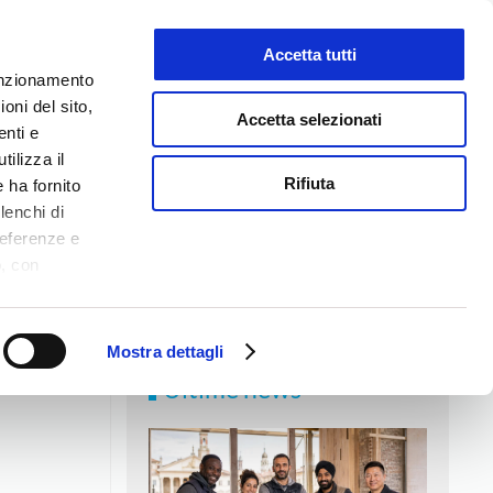
Accetta tutti
LAVORA CON NOI
funzionamento
oni del sito,
Accetta selezionati
enti e
tilizza il
NEWS
MEDIA
CONTATTI
Rifiuta
 ha fornito
lenchi di
referenze e
o, con
Accetta
,
logie di
ookie Policy.
Mostra dettagli
Ultime news