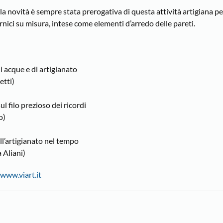
lla novità è sempre stata prerogativa di questa attività artigiana per
rnici su misura, intese come elementi d’arredo delle pareti.
i acque e di artigianato
etti)
ul filo prezioso dei ricordi
o)
ell’artigianato nel tempo
 Aliani)
www.viart.it