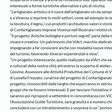
interessati a forme turistiche alternative e più di nicchia.
“L’artigianato artistico è il cuore dell’artigianato sin da sempr
e a Vicenza si esprime in molti settori, come ad esempio la cer
la tessitura, il legno, i cui prodotti racchiudono valori e s
di Confartigianato Imprese Vicenza nell’illustrare i motivi c
“Il progetto ‘Antiche botteghe e portoni segreti’ parla della n
vivace e creativo. Un patrimonio che ViArt, marchio dedicato 
impegnando a far conoscere anche con modalità nuove interce
del turismo, favorendo itinerari esperienziali e slow”.
“Un progetto interessante, quello realizzato da ViArt che va ne
e culturali della nostra città attraverso la scoperta di atelie
Giovine, Assessore alle Attività Produttive del Comune di V
A Luisella Frezzato, curatrice del progetto di Confartigianato,
progetto, riconoscibili dalle targhe che esporranno in vetrin
gruppi che ne fossero interessati. E per lanciare l’iniziativa,
saranno poi riproposti a settembre in concomitanza con ViOff e
l’Associazione Guide Turistiche, sarà gratuita e a numero chi
concluderà con un intrattenimento a sorpresa in un “portone