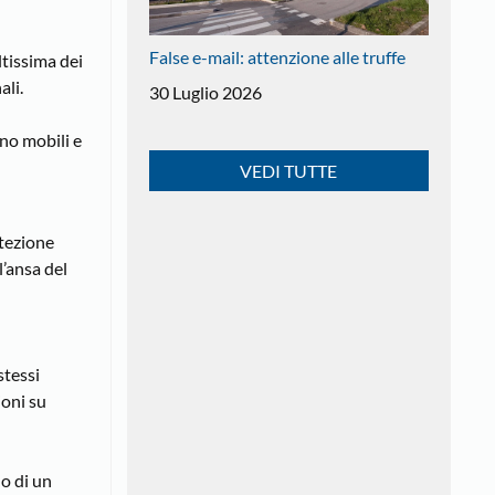
False e-mail: attenzione alle truffe
ltissima dei
ali.
30 Luglio 2026
ano mobili e
VEDI TUTTE
otezione
l’ansa del
stessi
ioni su
no di un