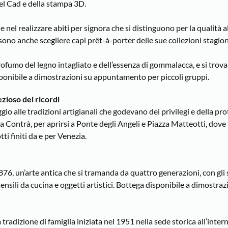
del Cad e della stampa 3D.
nel realizzare abiti per signora che si distinguono per la qualità a
ossono anche scegliere capi prêt-à-porter delle sue collezioni stagion
profumo del legno intagliato e dell’essenza di gommalacca, e si trov
isponibile a dimostrazioni su appuntamento per piccoli gruppi.
rezioso dei ricordi
gio alle tradizioni artigianali che godevano dei privilegi e della pr
la Contrà, per aprirsi a Ponte degli Angeli e Piazza Matteotti, dove 
i finiti da e per Venezia.
876, un’arte antica che si tramanda da quattro generazioni, con gli 
tensili da cucina e oggetti artistici. Bottega disponibile a dimostraz
radizione di famiglia iniziata nel 1951 nella sede storica all’inter