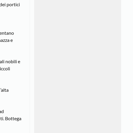
dei portici
iventano
mazza e
li nobili e
iccoli
’alta
ad
nti. Bottega