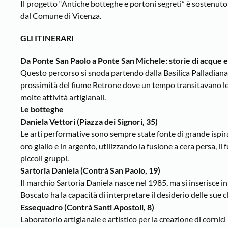
Il progetto “Antiche botteghe e portoni segreti” è sostenut
dal Comune di Vicenza.
GLI ITINERARI
Da Ponte San Paolo a Ponte San Michele: storie di acque e 
Questo percorso si snoda partendo dalla Basilica Palladiana, z
prossimità del fiume Retrone dove un tempo transitavano le m
molte attività artigianali.
Le botteghe
Daniela Vettori (Piazza dei Signori, 35)
Le arti performative sono sempre state fonte di grande ispiraz
oro giallo e in argento, utilizzando la fusione a cera persa, 
piccoli gruppi.
Sartoria Daniela (Contrà San Paolo, 19)
Il marchio Sartoria Daniela nasce nel 1985, ma si inserisce in
Boscato ha la capacità di interpretare il desiderio delle sue c
Essequadro (Contrà Santi Apostoli, 8)
Laboratorio artigianale e artistico per la creazione di cornici