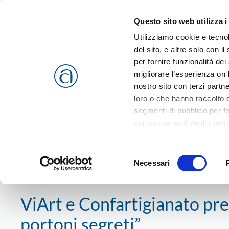
Questo sito web utilizza i
Passa al contenuto principale
Utilizziamo cookie e tecnol
del sito, e altre solo con 
per fornire funzionalità dei
migliorare l’esperienza on l
CHI SIAMO
SERVIZI
nostro sito con terzi partn
loro o che hanno raccolto da
segmenti di pubblico per f
comportamenti degli utenti
riferimento a tutti i cookie
Home
News
Confartigianato
ViArt e Confartigianato pr
Accetta selezionati
o
Rif
Selezione
cookies che vengono usati 
Necessari
del
30 maggio 2019
consenso
ViArt e Confartigianato pr
portoni segreti”