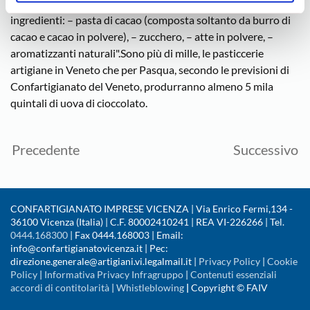
è invece realizzato esclusivamente con i seguenti
ingredienti: – pasta di cacao (composta soltanto da burro di
cacao e cacao in polvere), – zucchero, – atte in polvere, –
aromatizzanti naturali".Sono più di mille, le pasticcerie
artigiane in Veneto che per Pasqua, secondo le previsioni di
Confartigianato del Veneto, produrranno almeno 5 mila
quintali di uova di cioccolato.
Precedente
Successivo
CONFARTIGIANATO IMPRESE VICENZA | Via Enrico Fermi,134 -
36100 Vicenza (Italia) | C.F. 80002410241 | REA VI-226266 | Tel.
0444.168300
| Fax 0444.168003 | Email:
info@confartigianatovicenza.it | Pec:
direzione.generale@artigiani.vi.legalmail.it |
Privacy Policy
|
Cookie
Policy
|
Informativa Privacy Infragruppo
|
Contenuti essenziali
accordi di contitolarità
|
Whistleblowing
|
Copyright © FAIV