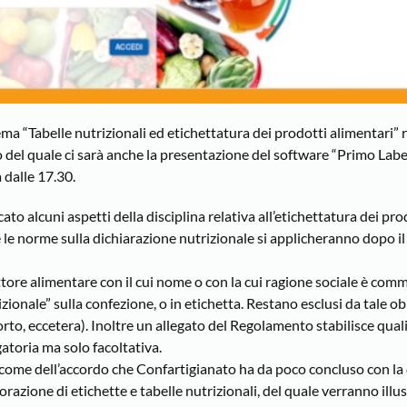
a “Tabelle nutrizionali ed etichettatura dei prodotti alimentari” r
orso del quale ci sarà anche la presentazione del software “Primo Label
 dalle 17.30.
 alcuni aspetti della disciplina relativa all’etichettatura dei pro
e le norme sulla dichiarazione nutrizionale si applicheranno dopo il
settore alimentare con il cui nome o con la cui ragione sociale è com
zionale” sulla confezione, o in etichetta. Restano esclusi da tale ob
orto, eccetera). Inoltre un allegato del Regolamento stabilisce quali
igatoria ma solo facoltativa.
sì come dell’accordo che Confartigianato ha da poco concluso con l
orazione di etichette e tabelle nutrizionali, del quale verranno illu