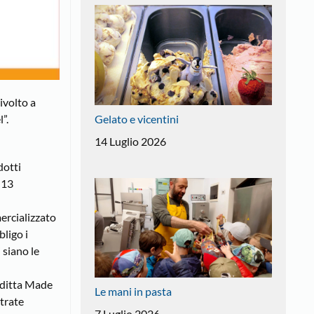
ivolto a
Gelato e vicentini
”.
14 Luglio 2026
dotti
 13
mercializzato
bligo i
 siano le
a ditta Made
Le mani in pasta
strate
7 Luglio 2026