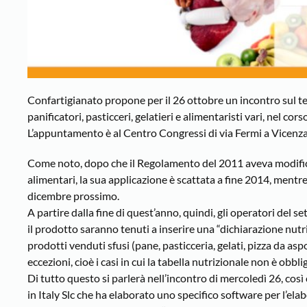
Confartigianato propone per il 26 ottobre un incontro sul tem
panificatori, pasticceri, gelatieri e alimentaristi vari, nel c
L’appuntamento è al Centro Congressi di via Fermi a Vicenza
Come noto, dopo che il Regolamento del 2011 aveva modificato
alimentari, la sua applicazione è scattata a fine 2014, mentr
dicembre prossimo.
A partire dalla fine di quest’anno, quindi, gli operatori del 
il prodotto saranno tenuti a inserire una “dichiarazione nutri
prodotti venduti sfusi (pane, pasticceria, gelati, pizza da asp
eccezioni, cioè i casi in cui la tabella nutrizionale non è obbl
Di tutto questo si parlerà nell’incontro di mercoledì 26, co
in Italy Slc che ha elaborato uno specifico software per l’elab