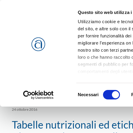
Questo sito web utilizza i
Passa al contenuto principale
Utilizziamo cookie e tecnol
del sito, e altre solo con 
per fornire funzionalità dei
migliorare l’esperienza on l
CHI SIAMO
SERVIZI
nostro sito con terzi partn
loro o che hanno raccolto da
segmenti di pubblico per f
comportamenti degli utenti
riferimento a tutti i cookie
Home
News
Sistemi e Mestieri
Alimentazione
Panifi
Accetta selezionati
o
Rif
Selezione
settore
cookies che vengono usati 
Necessari
del
consenso
24 ottobre 2016
Tabelle nutrizionali ed etic