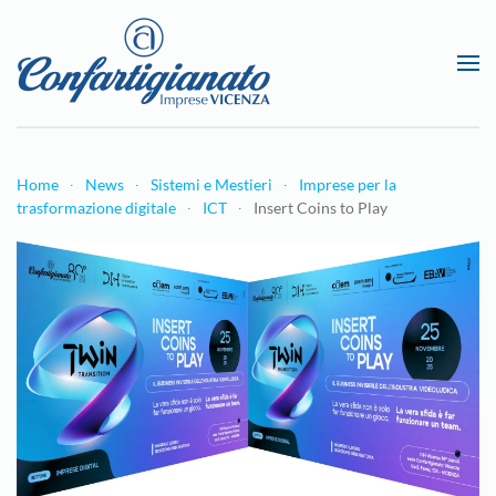
Passa al contenuto principale
Home
News
Sistemi e Mestieri
Imprese per la
trasformazione digitale
ICT
Insert Coins to Play