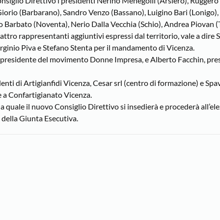
nsiglio Direttivo i presidenti Nerino Menegolli (Arsiero), Rugger
Giorio (Barbarano), Sandro Venzo (Bassano), Luigino Bari (Lonigo)
o Barbato (Noventa), Nerio Dalla Vecchia (Schio), Andrea Piovan (
tro rappresentanti aggiuntivi espressi dal territorio, vale a dire 
rginio Piva e Stefano Stenta per il mandamento di Vicenza.
 presidente del movimento Donne Impresa, e Alberto Facchin, pre
ti di Artigianfidi Vicenza, Cesar srl (centro di formazione) e Spav
e a Confartigianato Vicenza.
la quale il nuovo Consiglio Direttivo si insedierà e procederà all’el
 della Giunta Esecutiva.