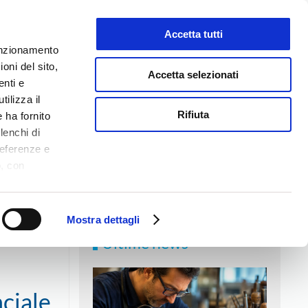
Accetta tutti
LAVORA CON NOI
funzionamento
oni del sito,
Accetta selezionati
enti e
tilizza il
NEWS
MEDIA
CONTATTI
Rifiuta
 ha fornito
lenchi di
referenze e
o, con
Accetta
,
rettivo provinciale. Martedì 31 l’elezione di presidente e giunta
logie di
ookie Policy.
Mostra dettagli
Ultime news
ciale.