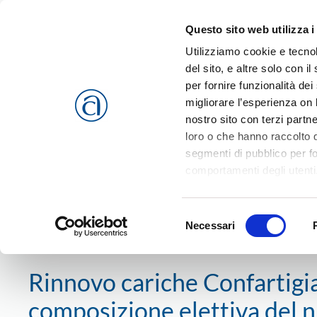
Questo sito web utilizza i
Passa al contenuto principale
Utilizziamo cookie e tecnol
del sito, e altre solo con 
per fornire funzionalità dei
migliorare l’esperienza on l
CHI SIAMO
SERVIZI
nostro sito con terzi partn
loro o che hanno raccolto da
segmenti di pubblico per f
comportamenti degli utenti
riferimento a tutti i cookie
Home
News
Confartigianato
Rinnovo cariche Confartigi
Accetta selezionati
o
Rif
Selezione
cookies che vengono usati 
Necessari
del
23 maggio 2016
consenso
Rinnovo cariche Confartigi
composizione elettiva del n