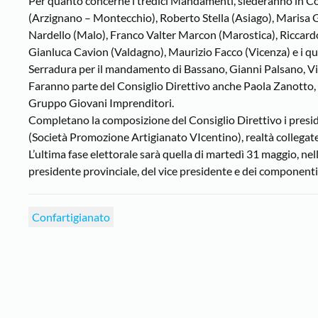
Per quanto concerne i tredici Mandamenti, siederanno in Co
(Arzignano – Montecchio), Roberto Stella (Asiago), Marisa 
Nardello (Malo), Franco Valter Marcon (Marostica), Riccard
Gianluca Cavion (Valdagno), Maurizio Facco (Vicenza) e i quat
Serradura per il mandamento di Bassano, Gianni Palsano, Vi
Faranno parte del Consiglio Direttivo anche Paola Zanotto,
Gruppo Giovani Imprenditori.
Completano la composizione del Consiglio Direttivo i presiden
(Società Promozione Artigianato VIcentino), realtà collegat
L’ultima fase elettorale sarà quella di martedì 31 maggio, nel
presidente provinciale, del vice presidente e dei componenti
Confartigianato