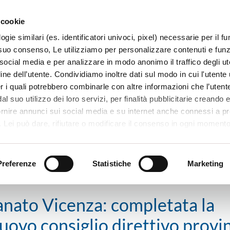
 cookie
ogie similari (es. identificatori univoci, pixel) necessarie per il 
il suo consenso, Le utilizziamo per personalizzare contenuti e funzi
 social media e per analizzare in modo anonimo il traffico degli ut
ine dell’utente. Condividiamo inoltre dati sul modo in cui l'utente u
TERRITORIO
SISTEMI E MESTIERI
PROGETTI
er i quali potrebbero combinarle con altre informazioni che l’utente
l suo utilizzo dei loro servizi, per finalità pubblicitarie creando e
ornire annunci sui social media e su internet anche connessi a p
. Lei può dare, rifiutare o modificare il consenso in ogni moment
 di una certa categoria, o ad alcuni di essi, cliccando sui pulsanti
anato Vicenza: completata la composizione elettiva del nuovo consiglio di
iuta
. in fondo a questo banner. Per ulteriori informazioni sulle tipo
e sulla loro condivisione con i terzi partner può leggere la ns. C
Preferenze
Statistiche
Marketing
anato Vicenza: completata la
uovo consiglio direttivo provin