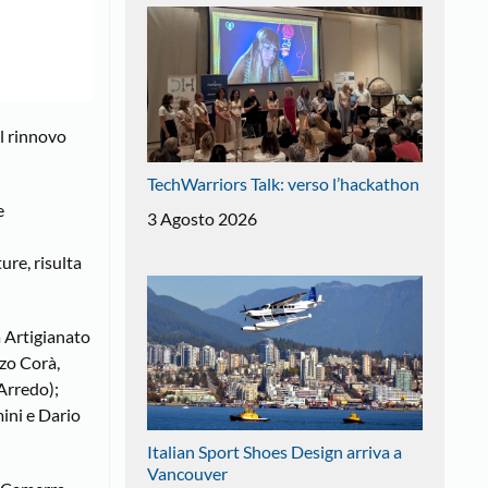
el rinnovo
TechWarriors Talk: verso l’hackathon
e
3 Agosto 2026
ure, risulta
 Artigianato
zo Corà,
Arredo);
ini e Dario
Italian Sport Shoes Design arriva a
Vancouver