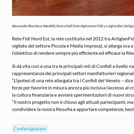
Alessandro Bocchese (Neafidi), Enrico Dall’Osto (Apiveneto Fidi) e Luigino Bari (Artigi
Rete Fidi Nord Est, la rete costituita nel 2012 tra ArtigianFi
vigilato del settore Piccola e Media Impresa), si allarga ora a
l’obiettivo di rendere sempre più efficiente ed efficace la fili
Si dà vita così a una tra le principali reti di Confidi a livell
rappresentanza dei principali settori manifatturieri regionali
“L’ipotesi di una rete allargata tra i Confidi del Veneto – dic
forze per favorire in misura ancora più incisiva l’accesso al c
la cultura finanziaria e avviare sperimentazioni di nuovi stru
“Il nostro progetto non è chiuso agli attuali partecipanti, ma s
condividere la nostra filosofia e apportare competenze, best 
Confartigianato