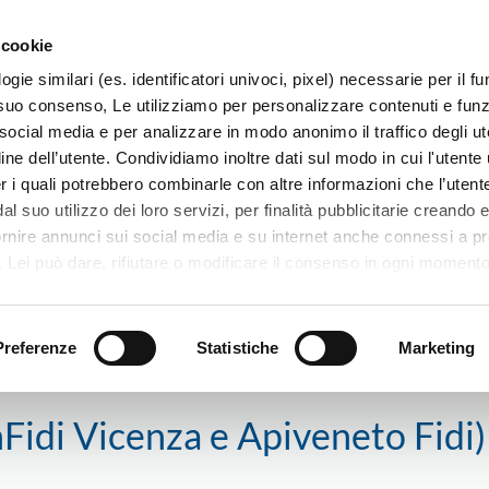
 cookie
ogie similari (es. identificatori univoci, pixel) necessarie per il 
il suo consenso, Le utilizziamo per personalizzare contenuti e funzi
 social media e per analizzare in modo anonimo il traffico degli ut
ine dell’utente. Condividiamo inoltre dati sul modo in cui l'utente u
TERRITORIO
SISTEMI E MESTIERI
PROGETTI
er i quali potrebbero combinarle con altre informazioni che l’utente
l suo utilizzo dei loro servizi, per finalità pubblicitarie creando e
ornire annunci sui social media e su internet anche connessi a p
. Lei può dare, rifiutare o modificare il consenso in ogni moment
 di una certa categoria, o ad alcuni di essi, cliccando sui pulsanti
nFidi Vicenza e Apiveneto Fidi) si allarga a Neafidi
iuta
. in fondo a questo banner. Per ulteriori informazioni sulle tipo
e sulla loro condivisione con i terzi partner può leggere la ns. C
Preferenze
Statistiche
Marketing
Fidi Vicenza e Apiveneto Fidi) 