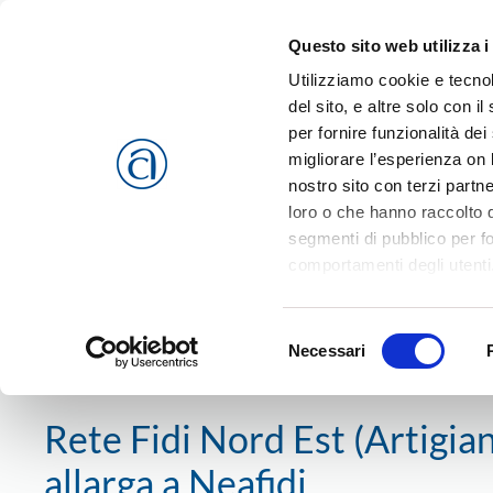
Questo sito web utilizza i
Passa al contenuto principale
Utilizziamo cookie e tecnol
del sito, e altre solo con 
per fornire funzionalità dei
migliorare l’esperienza on l
CHI SIAMO
SERVIZI
nostro sito con terzi partn
loro o che hanno raccolto da
segmenti di pubblico per f
comportamenti degli utenti
riferimento a tutti i cookie
Home
News
Confartigianato
Rete Fidi Nord Est (Artigia
Accetta selezionati
o
Rif
Selezione
cookies che vengono usati 
Necessari
del
21 luglio 2015
consenso
Rete Fidi Nord Est (Artigian
allarga a Neafidi