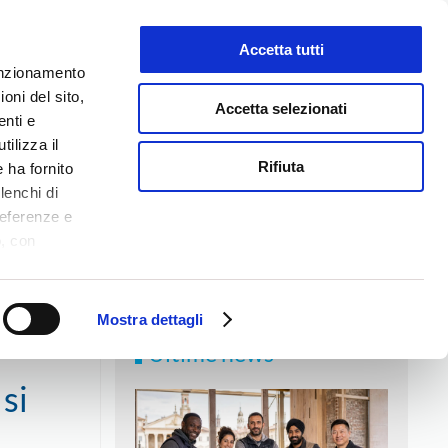
Accetta tutti
LAVORA CON NOI
funzionamento
oni del sito,
Accetta selezionati
enti e
tilizza il
NEWS
MEDIA
CONTATTI
Rifiuta
 ha fornito
lenchi di
referenze e
o, con
Accetta
,
logie di
ookie Policy.
Mostra dettagli
Ultime news
si