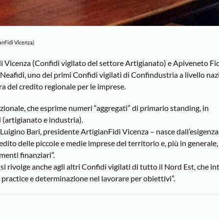
anFidi Vicenza)
di Vicenza (Confidi vigilato del settore Artigianato) e Apiveneto Fi
 Neafidi, uno dei primi Confidi vigilati di Confindustria a livello na
era del credito regionale per le imprese.
o nazionale, che esprime numeri “aggregati” di primario standing, in
 (artigianato e industria).
e Luigino Bari, presidente ArtigianFidi Vicenza – nasce dall’esigenza 
redito delle piccole e medie imprese del territorio e, più in generale
menti finanziari”.
i rivolge anche agli altri Confidi vigilati di tutto il Nord Est, che 
practice e determinazione nel lavorare per obiettivi”.