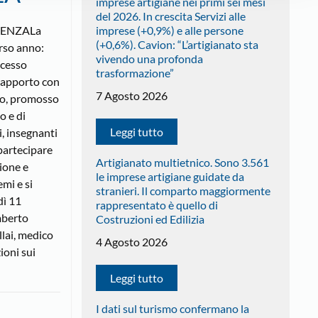
imprese artigiane nei primi sei mesi
del 2026. In crescita Servizi alle
CENZALa
imprese (+0,9%) e alle persone
(+0,6%). Cavion: “L’artigianato sta
orso anno:
vivendo una profonda
ccesso
trasformazione”
 rapporto con
7 Agosto 2026
tto, promosso
o e di
Leggi tutto
i, insegnanti
 partecipare
Artigianato multietnico. Sono 3.561
zione e
le imprese artigiane guidate da
emi e si
stranieri. Il comparto maggiormente
dì 11
rappresentato è quello di
mberto
Costruzioni ed Edilizia
llai, medico
4 Agosto 2026
ioni sui
Leggi tutto
I dati sul turismo confermano la