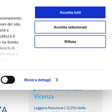
Accetta tutti
LAVORA CON NOI
funzionamento
oni del sito,
Accetta selezionati
enti e
tilizza il
NEWS
MEDIA
CONTATTI
Rifiuta
 ha fornito
lenchi di
referenze e
o, con
Accetta
,
RI DELLA CONFARTIGIANATO VICENZA
logie di
ookie Policy.
Mostra dettagli
Ultimi Comunicati
Vicenza
ZA
Leggera flessione (-0,2%) delle