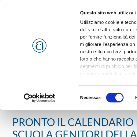
Questo sito web utilizza i
Passa al contenuto principale
Utilizziamo cookie e tecnol
del sito, e altre solo con 
per fornire funzionalità dei
migliorare l’esperienza on l
CHI SIAMO
SERVIZI
nostro sito con terzi partn
loro o che hanno raccolto da
segmenti di pubblico per f
comportamenti degli utenti
riferimento a tutti i cookie
Home
Comunicati
Confartigianato Vicenza
2010
PR
Accetta selezionati
o
Rif
Selezione
cookies che vengono usati 
Necessari
del
25 agosto 2010
consenso
PRONTO IL CALENDARIO
SCUOLA GENITORI DELL