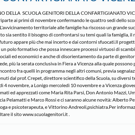
NO DELLA SCUOLA GENITORI DELLA CONFARTIGIANATO VI
, riparte ai primi di novembre confermando le quattro sedi dello sc
'avvicinamento territoriale alle famiglie ha riscosso un grande su
 sia sentito il bisogno di confrontarsi su temi quali la famiglia, il
l futuro appare più che mai incerto e dai contorni sfuocati.Il proge
e un polo formativo che possa innescare processi virtuosi di scambi
sociali ed economici e anche di disorientamento da parte di genitor
ede, più la serata conclusiva in Fiera a Vicenza alla quale possono
ro incontro fra quelli in programma negli altri comuni, previa segnala
nuti dal prof. Crepet, direttore scientifico della Scuola, su diversi t
ì 4 novembre, a Lonigo mercoledì 10 novembre e a Vicenza giove
 amati ed apprezzati come Maria Rita Parsi, Don Antonio Mazzi, U
ucia Pelamatti e Marco Rossi e ci saranno alcune novità: Alberto Pe
loga e psicoterapeuta, e Vittorino Andreoli,psichiatra.Per informaz
tare il sito www.scuolagenitori.it .