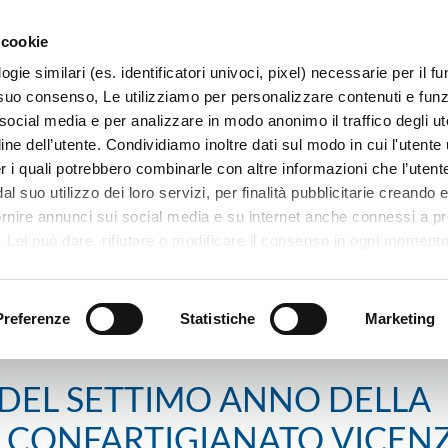
 cookie
ogie similari (es. identificatori univoci, pixel) necessarie per il 
il suo consenso, Le utilizziamo per personalizzare contenuti e funzi
 social media e per analizzare in modo anonimo il traffico degli ut
ine dell’utente. Condividiamo inoltre dati sul modo in cui l'utente u
TERRITORIO
SISTEMI E MESTIERI
PROGETTI
er i quali potrebbero combinarle con altre informazioni che l’utente
l suo utilizzo dei loro servizi, per finalità pubblicitarie creando e
ornire annunci sui social media e su internet anche connessi a p
. Lei può dare, rifiutare o modificare il consenso in ogni moment
 di una certa categoria, o ad alcuni di essi, cliccando sui pulsanti
ONTO IL CALENDARIO DEL SETTIMO ANNO DELLA SCUOLA GENITO
iuta
. in fondo a questo banner. Per ulteriori informazioni sulle tipo
e sulla loro condivisione con i terzi partner può leggere la ns. C
Preferenze
Statistiche
Marketing
 DEL SETTIMO ANNO DELLA
A CONFARTIGIANATO VICEN