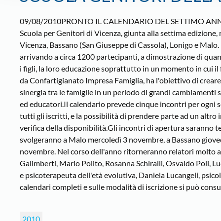
09/08/2010PRONTO IL CALENDARIO DEL SETTIMO AN
Scuola per Genitori di Vicenza, giunta alla settima edizione
Vicenza, Bassano (San Giuseppe di Cassola), Lonigo e Malo. L
arrivando a circa 1200 partecipanti, a dimostrazione di quanto
i figli, la loro educazione soprattutto in un momento in cui i
da Confartigianato Impresa Famiglia, ha l'obiettivo di crear
sinergia tra le famiglie in un periodo di grandi cambiamenti 
ed educatori.Il calendario prevede cinque incontri per ogni s
tutti gli iscritti, e la possibilità di prendere parte ad un alt
verifica della disponibilità.Gli incontri di apertura saranno te
svolgeranno a Malo mercoledì 3 novembre, a Bassano gioved
novembre. Nel corso dell'anno ritorneranno relatori molto
Galimberti, Mario Polito, Rosanna Schiralli, Osvaldo Poli, L
e psicoterapeuta dell'età evolutiva, Daniela Lucangeli, psico
calendari completi e sulle modalità di iscrizione si può consul
2010