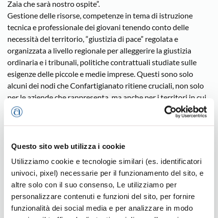
Zaia che sarà nostro ospite”.
Gestione delle risorse, competenze in tema di istruzione
tecnica e professionale dei giovani tenendo conto delle
necessità del territorio, “giustizia di pace” regolata e
organizzata a livello regionale per alleggerire la giustizia
ordinaria e i tribunali, politiche contrattuali studiate sulle
esigenze delle piccole e medie imprese. Questi sono solo
alcuni dei nodi che Confartigianato ritiene cruciali, non solo
per le aziende che rappresenta, ma anche per i territori in cui
operano.
Attorno a questi stimoli ruoteranno quindi i lavori della parte
pubblica dell’Assemblea, in programma dalle ore 18.
Dopo la relazione del presidente Agostino Bonomo e
Questo sito web utilizza i cookie
l’illustrazione di Sergio Maset, ricercatore e sociologo, dei
Utilizziamo cookie e tecnologie similari (es. identificatori
risultati dello studio “Associazionismo Comunale nella
univoci, pixel) necessarie per il funzionamento del sito, e
provincia di Vicenza, stato dell’arte e comparazione con altri
altre solo con il suo consenso, Le utilizziamo per
territori, opportunità da cogliere; aree di potenziale imbatto
personalizzare contenuti e funzioni del sito, per fornire
del referendum consuntivo e dinamiche dell’economia
funzionalità dei social media e per analizzare in modo
regionale con focus sull’artigianato”, il Governatore Luca Zaia