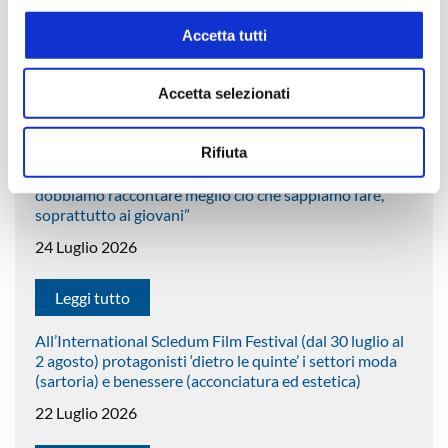
31 Luglio 2026
Accetta tutti
Leggi tutto
Accetta selezionati
Sostanziale stabilità dell’occupazione nell’artigianato
vicentino. I dati del I semestre 2026 registrano una
Rifiuta
variazione del -0,2% Cavion: “Dinamiche di varia
natura influenzano i numeri. Una cosa rimane chiara:
dobbiamo raccontare meglio ciò che sappiamo fare,
soprattutto ai giovani”
24 Luglio 2026
Leggi tutto
All’International Scledum Film Festival (dal 30 luglio al
2 agosto) protagonisti ‘dietro le quinte’ i settori moda
(sartoria) e benessere (acconciatura ed estetica)
22 Luglio 2026