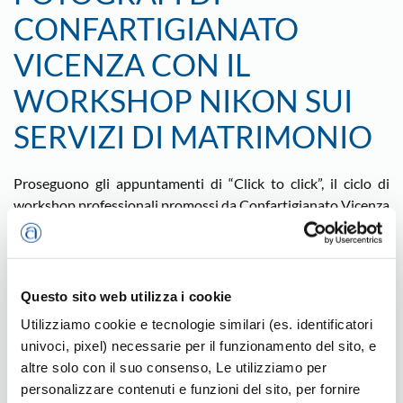
CONFARTIGIANATO
VICENZA CON IL
WORKSHOP NIKON SUI
SERVIZI DI MATRIMONIO
Proseguono gli appuntamenti di “Click to click”, il ciclo di
workshop professionali promossi da Confartigianato Vicenza
e rivolti ai Fotografi.
Il prossimo incontro è con “NWAC in tour” ed è in
programma mercoledì 15 giugno al Centro Congressi di Via
Fermi, a partire dalle ore 14. Si tratta di un workshop
Questo sito web utilizza i cookie
formativo proposto da Nikon Wedding Advanced Campus
Utilizziamo cookie e tecnologie similari (es. identificatori
(NWAC) e dedicato ai servizi matrimoniali, con relatrice
univoci, pixel) necessarie per il funzionamento del sito, e
Nadia Di Falco. Il progetto prevede una serie di eventi nelle
altre solo con il suo consenso, Le utilizziamo per
principali città italiane, tra cui appunto Vicenza.
personalizzare contenuti e funzioni del sito, per fornire