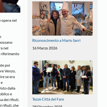
e opera nel
e
Riconoscimento a Mario Sarri
i possano
16 Marzo 2026
ra nel
e riferimento
nte poi
pre Venzo,
ire se era
 e
isto dalla
bblico e
Tezze Città del Fare
 dei rifiuti.
rifiuti, che
29 Dicembre 2025