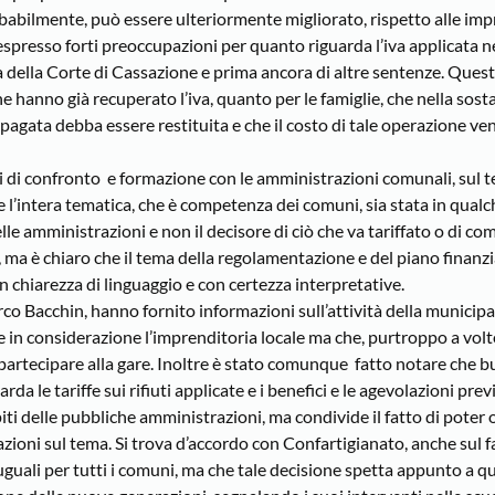
abilmente, può essere ulteriormente migliorato, rispetto alle imp
 espresso forti preoccupazioni per quanto riguarda l’iva applicata n
nza della Corte di Cassazione e prima ancora di altre sentenze. Ques
e hanno già recuperato l’iva, quanto per le famiglie, che nella sos
a pagata debba essere restituita e che il costo di tale operazione ve
 di confronto e formazione con le amministrazioni comunali, sul 
che l’intera tematica, che è competenza dei comuni, sia stata in qua
lle amministrazioni e non il decisore di ciò che va tariffato o di com
, ma è chiaro che il tema della regolamentazione e del piano finanz
on chiarezza di linguaggio e con certezza interpretative.
arco Bacchin, hanno fornito informazioni sull’attività della municipa
ne in considerazione l’imprenditoria locale ma che, purtroppo a volt
a partecipare alla gare. Inoltre è stato comunque fatto notare che 
a le tariffe sui rifiuti applicate e i benefici e le agevolazioni previs
iti delle pubbliche amministrazioni, ma condivide il fatto di poter
ioni sul tema. Si trova d’accordo con Confartigianato, anche sul f
 uguali per tutti i comuni, ma che tale decisione spetta appunto a qu