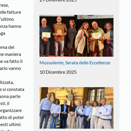
rese,
elle fatture
t’ultimo
tanza hanno
nga
tema dei
lche maniera
e va fatto il
Mussolente, Serata delle Eccellenze
iario vanno
10 Dicembre 2025
lizzata,
e si constata
buona parte
ti, il
 organizzare
atto di poter
esti ultimi.