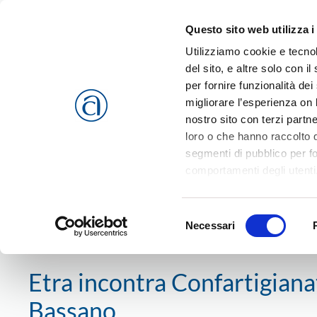
Questo sito web utilizza i
Passa al contenuto principale
Utilizziamo cookie e tecnol
del sito, e altre solo con 
per fornire funzionalità dei
migliorare l’esperienza on l
CHI SIAMO
SERVIZI
nostro sito con terzi partn
loro o che hanno raccolto da
segmenti di pubblico per f
comportamenti degli utenti
riferimento a tutti i cookie
Home
News
Territorio
Area Nord Est Vicentino
Bas
Accetta selezionati
o
Rif
Selezione
cookies che vengono usati 
Necessari
del
5 aprile 2016
consenso
Etra incontra Confartigian
Bassano