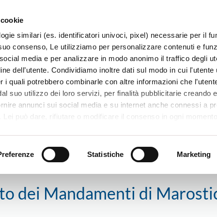
 cookie
ogie similari (es. identificatori univoci, pixel) necessarie per il 
il suo consenso, Le utilizziamo per personalizzare contenuti e funzi
 social media e per analizzare in modo anonimo il traffico degli ut
ine dell’utente. Condividiamo inoltre dati sul modo in cui l'utente u
TERRITORIO
SISTEMI E MESTIERI
PROGETTI
er i quali potrebbero combinarle con altre informazioni che l’utente
l suo utilizzo dei loro servizi, per finalità pubblicitarie creando e
ornire annunci sui social media e su internet anche connessi a p
. Lei può dare, rifiutare o modificare il consenso in ogni moment
 di una certa categoria, o ad alcuni di essi, cliccando sui pulsanti
sano del Grappa
Etra incontra Confartigianato dei Mandamenti di Ma
iuta
. in fondo a questo banner. Per ulteriori informazioni sulle tipo
e sulla loro condivisione con i terzi partner può leggere la ns. C
Preferenze
Statistiche
Marketing
ato dei Mandamenti di Marosti