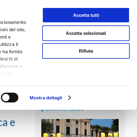
Accetta tutti
LAVORA CON NOI
funzionamento
oni del sito,
Accetta selezionati
enti e
tilizza il
NEWS
MEDIA
CONTATTI
Rifiuta
 ha fornito
lenchi di
referenze e
o, con
Accetta
,
rostica e Bassano
logie di
ookie Policy.
Mostra dettagli
Ultime news
ca e