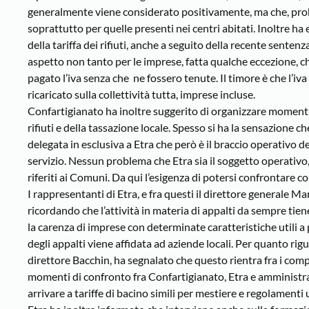
generalmente viene considerato positivamente, ma che, prob
soprattutto per quelle presenti nei centri abitati. Inoltre ha
della tariffa dei rifiuti, anche a seguito della recente sente
aspetto non tanto per le imprese, fatta qualche eccezione, ch
pagato l’iva senza che ne fossero tenute. Il timore è che l’iv
ricaricato sulla collettività tutta, imprese incluse.
Confartigianato ha inoltre suggerito di organizzare momenti
rifiuti e della tassazione locale. Spesso si ha la sensazione 
delegata in esclusiva a Etra che però è il braccio operativo de
servizio. Nessun problema che Etra sia il soggetto operativo
riferiti ai Comuni. Da qui l’esigenza di potersi confrontare c
I rappresentanti di Etra, e fra questi il direttore generale M
ricordando che l’attività in materia di appalti da sempre tie
la carenza di imprese con determinate caratteristiche utili 
degli appalti viene affidata ad aziende locali. Per quanto riguard
direttore Bacchin, ha segnalato che questo rientra fra i comp
momenti di confronto fra Confartigianato, Etra e amministraz
arrivare a tariffe di bacino simili per mestiere e regolamenti