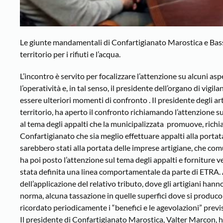
Le giunte mandamentali di Confartigianato Marostica e Bassa
territorio per i rifiuti e l’acqua.
L’incontro è servito per focalizzare l’attenzione su alcuni asp
l’operatività e, in tal senso, il presidente dell’organo di vi
essere ulteriori momenti di confronto . Il presidente degli ar
territorio, ha aperto il confronto richiamando l’attenzione su
al tema degli appalti che la municipalizzata promuove, richi
Confartigianato che sia meglio effettuare appalti alla portata
sarebbero stati alla portata delle imprese artigiane, che co
ha poi posto l’attenzione sul tema degli appalti e forniture v
stata definita una linea comportamentale da parte di ETRA. Al
dell’applicazione del relativo tributo, dove gli artigiani han
norma, alcuna tassazione in quelle superfici dove si producon
ricordato periodicamente i “benefici e le agevolazioni” previst
Il presidente di Confartigianato Marostica, Valter Marcon, ha 