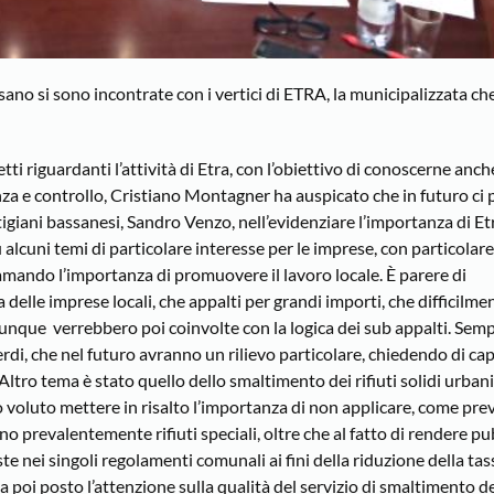
no si sono incontrate con i vertici di ETRA, la municipalizzata ch
etti riguardanti l’attività di Etra, con l’obiettivo di conoscerne anch
gilanza e controllo, Cristiano Montagner ha auspicato che in futuro c
tigiani bassanesi, Sandro Venzo, nell’evidenziare l’importanza di Et
 alcuni temi di particolare interesse per le imprese, con particolar
amando l’importanza di promuovere il lavoro locale. È parere di
 delle imprese locali, che appalti per grandi importi, che difficilme
munque verrebbero poi coinvolte con la logica dei sub appalti. Sem
erdi, che nel futuro avranno un rilievo particolare, chiedendo di cap
tro tema è stato quello dello smaltimento dei rifiuti solidi urbani
no voluto mettere in risalto l’importanza di non applicare, come prev
o prevalentemente rifiuti speciali, oltre che al fatto di rendere pu
e nei singoli regolamenti comunali ai fini della riduzione della tassa
poi posto l’attenzione sulla qualità del servizio di smaltimento dei 