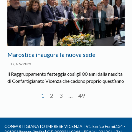
Marostica inaugura la nuova sede
17, Nov 2025
Il Raggruppamento festeggia così gli 80 anni dalla nascita
di Confartigianato Vicenza che cadono proprio quest’anno
1
2
3
…
49
CONFARTIGIANATO IMPRESE VICENZA | Via Enrico Fermi,134 -
36100 Vicenza (Italia) | C.F. 80002410241 | REA VI-226266 | Tel.