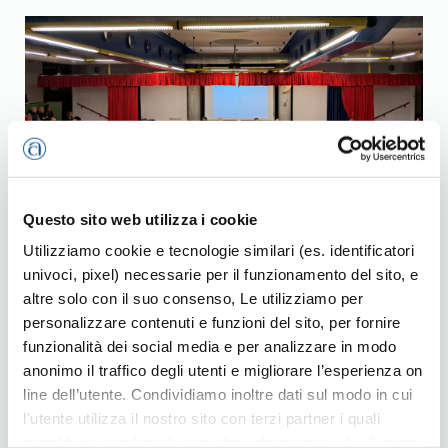
Questo sito web utilizza i cookie
Utilizziamo cookie e tecnologie similari (es. identificatori
Nove incontra i candidati sindaco
univoci, pixel) necessarie per il funzionamento del sito, e
altre solo con il suo consenso, Le utilizziamo per
19, Mag 2026
personalizzare contenuti e funzioni del sito, per fornire
Confronto promosso da Confartigianato -
funzionalità dei social media e per analizzare in modo
Raggruppamento di Marostica all’Auditorium dell’Istituto
anonimo il traffico degli utenti e migliorare l’esperienza on
Comprensivo Antonibon
line dell’utente. Condividiamo inoltre dati sul modo in cui
l'utente utilizza il nostro sito con terzi partner i quali
potrebbero combinarle con altre informazioni che l’utente