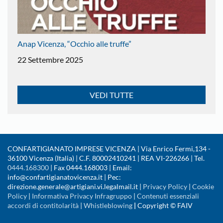
Anap Vicenza, “Occhio alle truffe”
22 Settembre 2025
VEDI TUTTE
CONFARTIGIANATO IMPRESE VICENZA | Via Enrico Fermi,134 -
36100 Vicenza (Italia) | C.F. 80002410241 | REA VI-226266 | Tel.
0444.168300
| Fax 0444.168003 | Email:
info@confartigianatovicenza.it | Pec:
direzione.generale@artigiani.vi.legalmail.it |
Privacy Policy
|
Cookie
Policy
|
Informativa Privacy Infragruppo
|
Contenuti essenziali
accordi di contitolarità
|
Whistleblowing
|
Copyright © FAIV