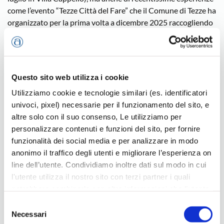
come l’evento “Tezze Città del Fare” che il Comune di Tezze ha
organizzato per la prima volta a dicembre 2025 raccogliendo
un ottimo riscontro per aver dato ampio spazio, durante la
serata, a un buon numero di imprese di diversi settori.
Infine, il presidente Venzo ha consegnato a ogni Sindaco una
Questo sito web utilizza i cookie
copia del Bilancio Attività 2025 di Confartigianato Imprese
Vicenza reso disponibile nei primi giorni di giugno.
Utilizziamo cookie e tecnologie similari (es. identificatori
Per i diversi territori erano presenti gli amministratori dei
univoci, pixel) necessarie per il funzionamento del sito, e
Comuni di Bassano del Grappa, Cartigliano, Cassola, Enego,
altre solo con il suo consenso, Le utilizziamo per
Mussolente, Pove del Grappa, Romano d’Ezzelino, Rosà,
personalizzare contenuti e funzioni del sito, per fornire
Tezze sul Brenta, Valbrenta. Per Confartigianato hanno
funzionalità dei social media e per analizzare in modo
partecipato i componenti della Consulta di Raggruppamento,
anonimo il traffico degli utenti e migliorare l’esperienza on
ovvero i presidenti comunali dei rispettivi comuni, oltre al
line dell’utente. Condividiamo inoltre dati sul modo in cui
segretario e al vicesegretario del Raggruppamento.
l'utente utilizza il nostro sito con terzi partner i quali
potrebbero combinarle con altre informazioni che l’utente
ha fornito loro o che hanno raccolto dal suo utilizzo dei
Selezione
Bassano del Grappa
loro servizi, per finalità pubblicitarie creando elenchi di
Necessari
del