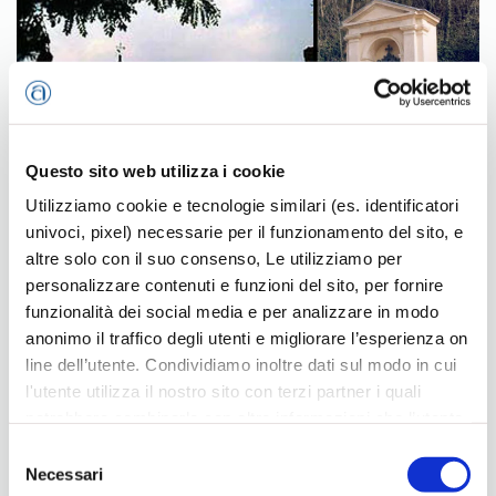
Questo sito web utilizza i cookie
Utilizziamo cookie e tecnologie similari (es. identificatori
univoci, pixel) necessarie per il funzionamento del sito, e
2000 marzo – Barbarano:
altre solo con il suo consenso, Le utilizziamo per
personalizzare contenuti e funzioni del sito, per fornire
restauro Via Crucis Convento
funzionalità dei social media e per analizzare in modo
di San Pancrazio
anonimo il traffico degli utenti e migliorare l’esperienza on
line dell’utente. Condividiamo inoltre dati sul modo in cui
Scritto il
11 Ottobre 2011
.
l'utente utilizza il nostro sito con terzi partner i quali
potrebbero combinarle con altre informazioni che l’utente
ha fornito loro o che hanno raccolto dal suo utilizzo dei
Selezione
Continua a leggere
loro servizi, per finalità pubblicitarie creando elenchi di
Necessari
del