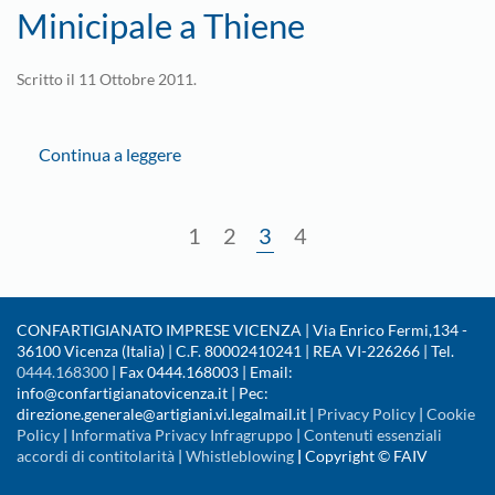
Minicipale a Thiene
Scritto il
11 Ottobre 2011
.
Continua a leggere
1
2
3
4
CONFARTIGIANATO IMPRESE VICENZA | Via Enrico Fermi,134 -
36100 Vicenza (Italia) | C.F. 80002410241 | REA VI-226266 | Tel.
0444.168300
| Fax 0444.168003 | Email:
info@confartigianatovicenza.it | Pec:
direzione.generale@artigiani.vi.legalmail.it |
Privacy Policy
|
Cookie
Policy
|
Informativa Privacy Infragruppo
|
Contenuti essenziali
accordi di contitolarità
|
Whistleblowing
|
Copyright © FAIV