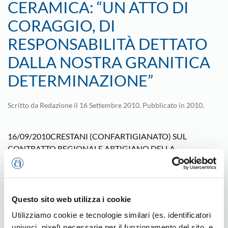
CERAMICA: “UN ATTO DI
CORAGGIO, DI
RESPONSABILITÀ DETTATO
DALLA NOSTRA GRANITICA
DETERMINAZIONE”
Scritto da
Redazione
il
16 Settembre 2010
. Pubblicato in
2010
.
16/09/2010CRESTANI (CONFARTIGIANATO) SUL
CONTRATTO REGIONALE ARTIGIANO DELLA
CERAMICA: "UN ATTO DI CORAGGIO, DI
RESPONSABILITÀ DETTATO DALLA NOSTRA GRANITICA
DETERMINAZIONE" La dimostrazione concreta di "crederci
ancora". Un atto di responsabilità verso le proprie
Questo sito web utilizza i cookie
maestranze ed il sistema economico del Veneto. Un "patto"
Utilizziamo cookie e tecnologie similari (es. identificatori
per tentare di rilanciare tutti assieme un mondo che non
univoci, pixel) necessarie per il funzionamento del sito, e