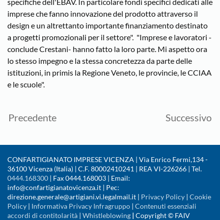
specifiche dell'EBAV. In particolare fondi specifici dedicati alle
imprese che fanno innovazione del prodotto attraverso il
design e un altrettanto importante finanziamento destinato
a progetti promozionali per il settore". "Imprese e lavoratori -
conclude Crestani- hanno fatto la loro parte. Mi aspetto ora
lo stesso impegno e la stessa concretezza da parte delle
istituzioni, in primis la Regione Veneto, le provincie, le CCIAA
e le scuole".
Precedente
Successivo
CONFARTIGIANATO IMPRESE VICENZA | Via Enrico Fermi,134 -
36100 Vicenza (Italia) | C.F. 80002410241 | REA VI-226266 | Tel.
0444.168300
| Fax 0444.168003 | Email:
info@confartigianatovicenza.it | Pec:
direzione.generale@artigiani.vi.legalmail.it |
Privacy Policy
|
Cookie
Policy
|
Informativa Privacy Infragruppo
|
Contenuti essenziali
accordi di contitolarità
|
Whistleblowing
|
Copyright © FAIV