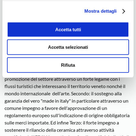
ns. Cookie Policy.
dobbiamo aggiungere che nel frattempo abbiamo lasciato sul
Mostra dettagli
terreno circa 400 aziende. Un "patrimonio" di conoscenza ed
imprenditorialità insostituibile. Uno scenario apocalittico che
avrebbe demotivato chiunque ma non gli imprenditori
Accetta tutti
artigiani, pronti una volta ancora a rimettersi in gioco
siglando un Contratto regionale che è quasi un miracolo"."Un
Accetta selezionati
contratto – prosegue Crestani – reso possibile
dall'inserimento nel testo di un forte coinvolgimento delle
organizzazioni sindacali su tre azioni che possono risultare
Rifiuta
determinanti per la nostra sopravvivenza. Primo: la
promozione del settore attraverso un forte legame con i
flussi turistici che interessano il territorio veneto nonché il
mondo internazionale dell'arte. Secondo: il sostegno alla
garanzia del vero "made in italy" in particolare attraverso un
comune impegno a favore dell'approvazione di un
regolamento europeo sull'indicazione di origine obbligatoria
sulle merci importate. Ed infine Terzo: il forte impegno a
sostenere il rilancio della ceramica attraverso attività