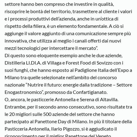
settore hanno ben compreso che investire in qualità,
riscoprire le bontà del territorio, trasmettere al cliente i valori
e i processi produttivi dell’azienda, anche in un’ottica di
rispetto della filiera, è un elemento fondamentale. A ciò si
aggiunge il valore aggiunto di una comunicazione sempre più
innovativa, che utilizza al meglio i canali offerti dai nuovi
mezzi tecnologici per intercettare il mercato”.
Di questo sono eloquente esempio anche le due aziende,
Distilleria LI.DI.A. di Villaga e Forest Food di Sovizzo con i
suoi funghi, che hanno esposto al Padiglione Italia dell’Expo a
Milano tra quelle selezionate nell’ambito del concorso
nazionale “Nutrire il futuro: energie dalla tradizione – Settore
Enogastronomico”, promosso da Confartigianato.
O, ancora, le pasticcerie Antonella e Serena di Altavilla.
Entrambe, per il secondo anno consecutivo, sono risultate tra
le 20 migliori sulle 500 aziende del settore che hanno
partecipato al Panettone Day di Milano. In più il titolare della
Pasticceria Antonella, Ilario Pigozzo, si è aggiudicato il
riconoscimento per il miglior Panettone del Veneto.