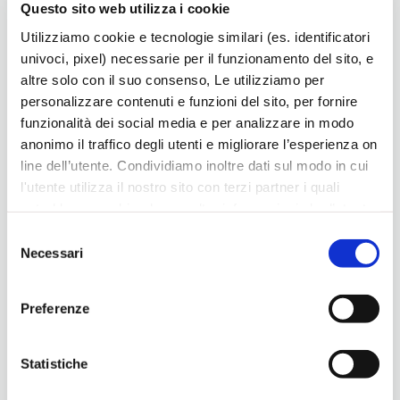
Questo sito web utilizza i cookie
Utilizziamo cookie e tecnologie similari (es. identificatori
“Una vita da abbracciare”
univoci, pixel) necessarie per il funzionamento del sito, e
altre solo con il suo consenso, Le utilizziamo per
13 Luglio 2026
personalizzare contenuti e funzioni del sito, per fornire
funzionalità dei social media e per analizzare in modo
anonimo il traffico degli utenti e migliorare l’esperienza on
line dell’utente. Condividiamo inoltre dati sul modo in cui
l'utente utilizza il nostro sito con terzi partner i quali
potrebbero combinarle con altre informazioni che l’utente
ha fornito loro o che hanno raccolto dal suo utilizzo dei
Selezione
loro servizi, per finalità pubblicitarie creando elenchi di
Necessari
del
segmenti di pubblico per fornire annunci sui social media
consenso
e su internet anche connessi a preferenze e
Preferenze
comportamenti degli utenti. Lei può dare, rifiutare o
Bassano, i​​​​​​ncontro conviviale con i sindaci
modificare il consenso in ogni momento, con riferimento
18 Giugno 2026
a tutti i cookie di una certa categoria, o ad alcuni di essi,
Statistiche
cliccando sui pulsanti
Accetta
,
Accetta selezionati
o