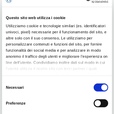
Questo sito web utilizza i cookie
Utilizziamo cookie e tecnologie similari (es. identificatori
univoci, pixel) necessarie per il funzionamento del sito, e
altre solo con il suo consenso, Le utilizziamo per
personalizzare contenuti e funzioni del sito, per fornire
Il cruscotto per l’azienda
funzionalità dei social media e per analizzare in modo
28 Maggio 2026
anonimo il traffico degli utenti e migliorare l’esperienza on
line dell’utente. Condividiamo inoltre dati sul modo in cui
l'utente utilizza il nostro sito con terzi partner i quali
potrebbero combinarle con altre informazioni che l’utente
ha fornito loro o che hanno raccolto dal suo utilizzo dei
Selezione
loro servizi, per finalità pubblicitarie creando elenchi di
Necessari
del
segmenti di pubblico per fornire annunci sui social media
consenso
e su internet anche connessi a preferenze e
Preferenze
comportamenti degli utenti. Lei può dare, rifiutare o
modificare il consenso in ogni momento, con riferimento