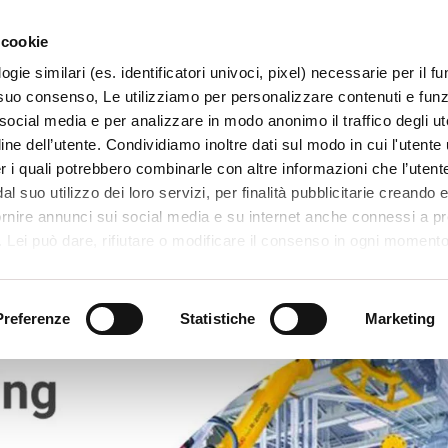
 cookie
ogie similari (es. identificatori univoci, pixel) necessarie per il 
il suo consenso, Le utilizziamo per personalizzare contenuti e funzi
 social media e per analizzare in modo anonimo il traffico degli ut
ine dell’utente. Condividiamo inoltre dati sul modo in cui l'utente u
TERRITORIO
SISTEMI E MESTIERI
PROGETTI
er i quali potrebbero combinarle con altre informazioni che l’utente
l suo utilizzo dei loro servizi, per finalità pubblicitarie creando e
ornire annunci sui social media e su internet anche connessi a p
. Lei può dare, rifiutare o modificare il consenso in ogni moment
 di una certa categoria, o ad alcuni di essi, cliccando sui pulsanti
iuta
. in fondo a questo banner. Per ulteriori informazioni sulle tipo
e sulla loro condivisione con i terzi partner può leggere la ns. C
Preferenze
Statistiche
Marketing