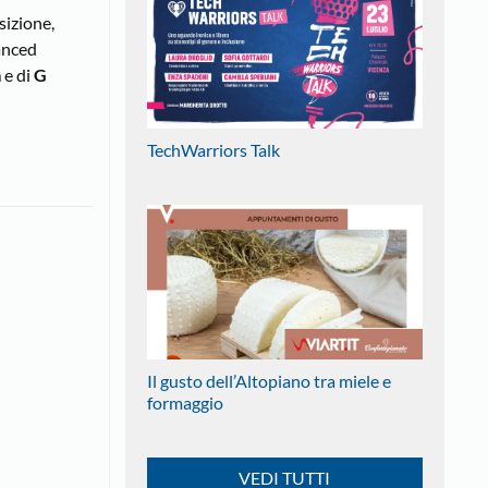
sizione,
vanced
m
e di
G
TechWarriors Talk
Il gusto dell’Altopiano tra miele e
formaggio
VEDI TUTTI