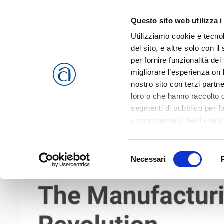
Questo sito web utilizza i
Passa al contenuto principale
Utilizziamo cookie e tecnol
del sito, e altre solo con 
per fornire funzionalità dei
migliorare l’esperienza on l
CHI SIAMO
SERVIZI
nostro sito con terzi partn
loro o che hanno raccolto da
segmenti di pubblico per f
comportamenti degli utenti
riferimento a tutti i cookie
Home
Eventi
The Manufacturing Revolution
Accetta selezionati
o
Rif
Selezione
cookies che vengono usati 
Necessari
del
consenso