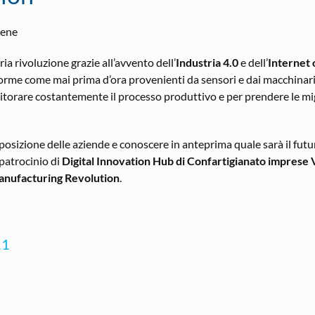
iene
a rivoluzione grazie all’avvento dell’
Industria 4.0
e dell’
Internet 
norme come mai prima d’ora provenienti da sensori e dai macchinari
nitorare costantemente il processo produttivo e per prendere le mig
sposizione delle aziende e conoscere in anteprima quale sarà il futu
 patrocinio di
Digital Innovation Hub di Confartigianato imprese 
nufacturing Revolution
.
11