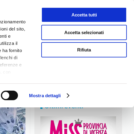
Accetta tutti
LAVORA CON NOI
funzionamento
oni del sito,
Accetta selezionati
enti e
tilizza il
NEWS
MEDIA
CONTATTI
Rifiuta
 ha fornito
lenchi di
referenze e
o, con
Accetta
,
logie di
ookie Policy.
Mostra dettagli
Ultimi eventi