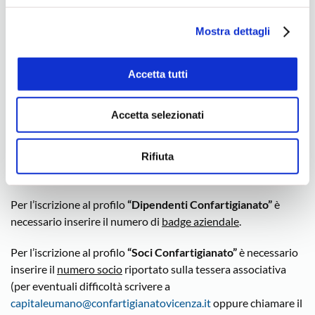
ns. Cookie Policy.
Mostra dettagli
Iscrizione e Pagamento
Accetta tutti
Per iscriversi, scegliere il profilo desiderato, inserire i propri
dati e quelli dell’eventuale accompagnatore e selezionare la
Accetta selezionati
modalità di pagamento (tra carta di credito, Google Pay ed
Apple Pay).
Rifiuta
ATTENZIONE
Per l’iscrizione al profilo
“Dipendenti Confartigianato”
è
necessario inserire il numero di
badge aziendale
.
Per l’iscrizione al profilo
“Soci Confartigianato”
è necessario
inserire il
numero socio
riportato sulla tessera associativa
(
per eventuali
difficoltà scrivere a
capitaleumano@confartigianatovicenza.it
oppure chiamare il