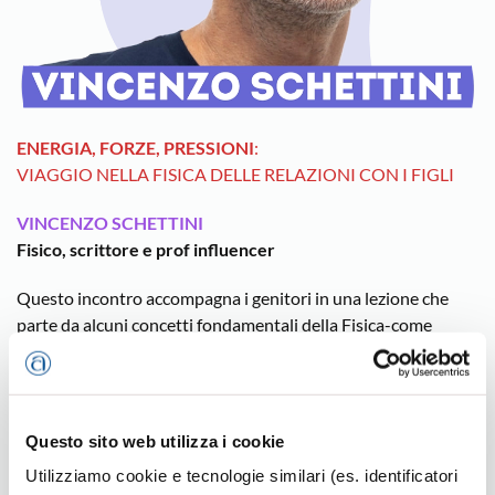
ENERGIA, FORZE, PRESSIONI
:
VIAGGIO NELLA FISICA DELLE RELAZIONI CON I FIGLI
VINCENZO SCHETTINI
Fisico, scrittore e prof influencer
Questo incontro accompagna i genitori in una lezione che
parte da alcuni concetti fondamentali della Fisica-come
energia, forza e pressione- per trasformarli in strumenti
concreti nella vita quotidiana e nella relazione con i figli.
Attraverso esempi pratici, momenti di confronto e semplici
esperimenti, il Professore mostra come questi principi
Questo sito web utilizza i cookie
possano diventare riflessioni efficaci per comprendere
Utilizziamo cookie e tecnologie similari (es. identificatori
meglio le dinamiche della crescita dei ragazzi: come sostenerli