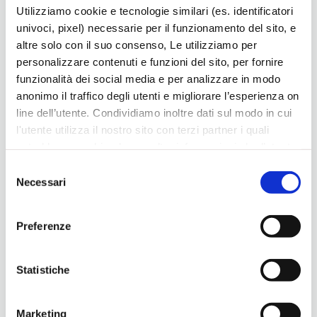
prestano i propri servizi presso la sede del cliente.
Utilizziamo cookie e tecnologie similari (es. identificatori
univoci, pixel) necessarie per il funzionamento del sito, e
altre solo con il suo consenso, Le utilizziamo per
Asiago
personalizzare contenuti e funzioni del sito, per fornire
funzionalità dei social media e per analizzare in modo
anonimo il traffico degli utenti e migliorare l’esperienza on
line dell’utente. Condividiamo inoltre dati sul modo in cui
Ultime news
l'utente utilizza il nostro sito con terzi partner i quali
potrebbero combinarle con altre informazioni che l’utente
ha fornito loro o che hanno raccolto dal suo utilizzo dei
Selezione
loro servizi, per finalità pubblicitarie creando elenchi di
Necessari
del
segmenti di pubblico per fornire annunci sui social media
consenso
e su internet anche connessi a preferenze e
Preferenze
comportamenti degli utenti. Lei può dare, rifiutare o
modificare il consenso in ogni momento, con riferimento
a tutti i cookie di una certa categoria, o ad alcuni di essi,
Statistiche
cliccando sui pulsanti
Accetta
,
Accetta selezionati
o
Rifiuta
. in fondo a questo banner. Per ulteriori
Marketing
informazioni sulle tipologie di cookies che vengono usati