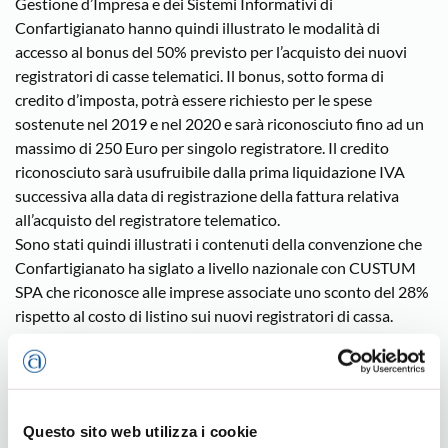
Gestione d’Impresa e dei Sistemi Informativi di
Confartigianato hanno quindi illustrato le modalità di
accesso al bonus del 50% previsto per l’acquisto dei nuovi
registratori di casse telematici. Il bonus, sotto forma di
credito d’imposta, potrà essere richiesto per le spese
sostenute nel 2019 e nel 2020 e sarà riconosciuto fino ad un
massimo di 250 Euro per singolo registratore. Il credito
riconosciuto sarà usufruibile dalla prima liquidazione IVA
successiva alla data di registrazione della fattura relativa
all’acquisto del registratore telematico.
Sono stati quindi illustrati i contenuti della convenzione che
Confartigianato ha siglato a livello nazionale con CUSTUM
SPA che riconosce alle imprese associate uno sconto del 28%
rispetto al costo di listino sui nuovi registratori di cassa.
Infine, è stata presentata l’applicazione QHub per la
Fatturazione Elettronica, sviluppata internamente
dall’Associazione, che permette emettere e gestire la
fatturazione direttamente dal proprio telefono,
Questo sito web utilizza i cookie
particolarmente interessante per installatori e artigiani che