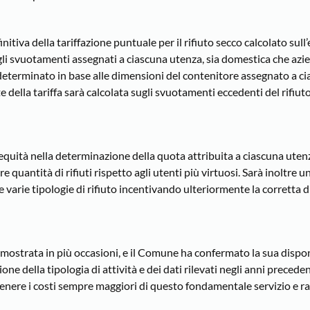
itiva della tariffazione puntuale per il rifiuto secco calcolato sull’
li svuotamenti assegnati a ciascuna utenza, sia domestica che azi
 determinato in base alle dimensioni del contenitore assegnato a ci
 della tariffa sarà calcolata sugli svuotamenti eccedenti del rifiut
equità nella determinazione della quota attribuita a ciascuna uten
uantità di rifiuti rispetto agli utenti più virtuosi. Sarà inoltre u
varie tipologie di rifiuto incentivando ulteriormente la corretta d
dimostrata in più occasioni, e il Comune ha confermato la sua dispon
ne della tipologia di attività e dei dati rilevati negli anni preceden
ere i costi sempre maggiori di questo fondamentale servizio e r