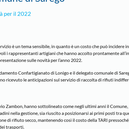
tà per il 2022
servizio è un tema sensibile, in quanto è un costo che può incidere 
li i rappresentanti artigiani che hanno accolto prontamente all’i
resentazione sulle novità per l’anno 2022.
andamento Confartigianato di Lonigo e il delegato comunale di Sar
 ricevuto le anticipazioni sul servizio di raccolta di rifiuti indiffer
lavio Zambon, hanno sottolineato come negli ultimi anni il Comune, 
dini nella gestione, sia riuscito a posizionarsi ai primi posti tra que
ione di rifiuto secco, mantenendo così il costo della TARI pressoc
ei trasporti.