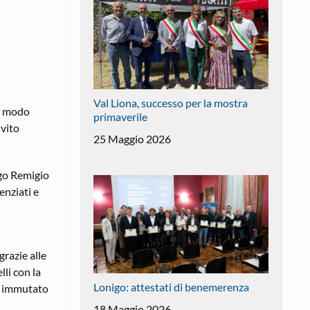
Val Liona, successo per la mostra
in modo
primaverile
nvito
25 Maggio 2026
ego Remigio
enziati e
grazie alle
lli con la
Lonigo: attestati di benemerenza
hé immutato
18 Maggio 2026