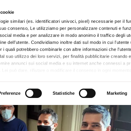
 cookie
ogie similari (es. identificatori univoci, pixel) necessarie per il 
il suo consenso, Le utilizziamo per personalizzare contenuti e funzi
 social media e per analizzare in modo anonimo il traffico degli ut
ine dell’utente. Condividiamo inoltre dati sul modo in cui l'utente u
TERRITORIO
SISTEMI E MESTIERI
PROGETTI
er i quali potrebbero combinarle con altre informazioni che l’utente
l suo utilizzo dei loro servizi, per finalità pubblicitarie creando e
ornire annunci sui social media e su internet anche connessi a p
. Lei può dare, rifiutare o modificare il consenso in ogni moment
 di una certa categoria, o ad alcuni di essi, cliccando sui pulsanti
i indifferenziati nel comune di Sarego
iuta
. in fondo a questo banner. Per ulteriori informazioni sulle tipo
e sulla loro condivisione con i terzi partner può leggere la ns. C
Preferenze
Statistiche
Marketing