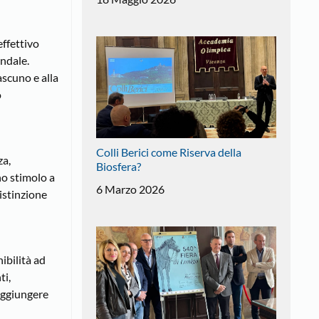
effettivo
endale.
ascuno e alla
o
Colli Berici come Riserva della
za,
Biosfera?
no stimolo a
6 Marzo 2026
istinzione
ibilità ad
ti,
aggiungere