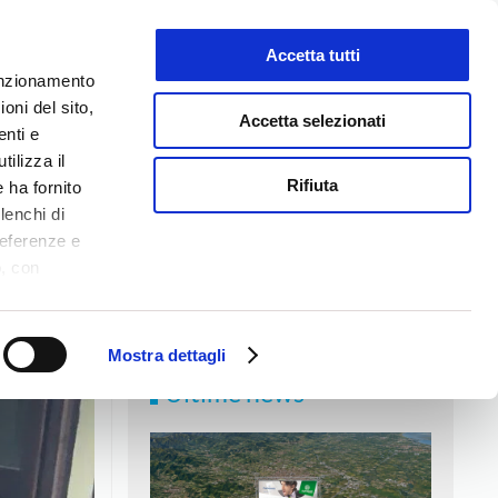
Accetta tutti
LAVORA CON NOI
funzionamento
oni del sito,
Accetta selezionati
enti e
tilizza il
NEWS
MEDIA
CONTATTI
Rifiuta
 ha fornito
lenchi di
referenze e
o, con
Accetta
,
logie di
ookie Policy.
Mostra dettagli
Ultime news