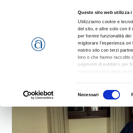
Questo sito web utilizza i
Passa al contenuto principale
Utilizziamo cookie e tecnol
del sito, e altre solo con 
per fornire funzionalità dei
migliorare l’esperienza on l
CHI SIAMO
SERVIZI
nostro sito con terzi partn
loro o che hanno raccolto da
segmenti di pubblico per f
comportamenti degli utenti
riferimento a tutti i cookie
Home
News
Territorio
Area Berica
Lonigo
Rifiut
Accetta selezionati
o
Rif
Selezione
cookies che vengono usati 
Necessari
del
consenso