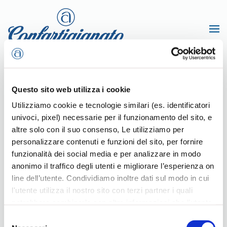
Passa al contenuto principale
Home
ZZ Riascoltiamoli
A - B - C - D
Di Nubila Renato
Questo sito web utilizza i cookie
Utilizziamo cookie e tecnologie similari (es. identificatori
univoci, pixel) necessarie per il funzionamento del sito, e
altre solo con il suo consenso, Le utilizziamo per
personalizzare contenuti e funzioni del sito, per fornire
funzionalità dei social media e per analizzare in modo
anonimo il traffico degli utenti e migliorare l’esperienza on
Di Nubila Renato
line dell’utente. Condividiamo inoltre dati sul modo in cui
l'utente utilizza il nostro sito con terzi partner i quali
Scritto da
Redazione
il
2 Dicembre 2011
. Pubblicato in
A - B - C - D
.
potrebbero combinarle con altre informazioni che l’utente
ha fornito loro o che hanno raccolto dal suo utilizzo dei
Selezione
loro servizi, per finalità pubblicitarie creando elenchi di