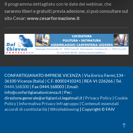
Il programma dettagliato con le date dei webinar, che
saranno liberi e gratuiti previa adesione, si può consultare sul
sito Cesar:
www.cesarformazione.it
CONFARTIGIANATO IMPRESE VICENZA | Via Enrico Fermi,134 -
36100 Vicenza (Italia) | C.F. 80002410241 | REA VI-226266 | Tel.
0444.168300
| Fax 0444.168003 | Email:
info@confartigianatovicenza.it | Pec:
direzione.generale@artigiani.vi.legalmail.it |
Privacy Policy
|
Cookie
Policy
|
Informativa Privacy Infragruppo
|
Contenuti essenziali
accordi di contitolarità
|
Whistleblowing
|
Copyright © FAIV