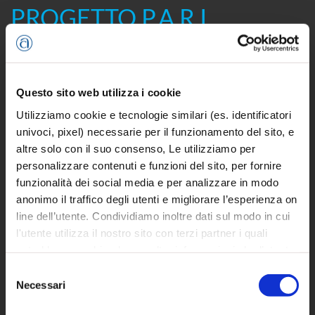
PROGETTO P.A.R.I.
WEBINAR FORMATIVI PER
LO SVILUPPO D’IMPRESA
Questo sito web utilizza i cookie
Una serie di webinar formativi che saranno anche
Utilizziamo cookie e tecnologie similari (es. identificatori
l’occasione per lanciare e fornire delle “pillole” che
univoci, pixel) necessarie per il funzionamento del sito, e
verranno poi sviluppate nei percorsi in ottica d’un
altre solo con il suo consenso, Le utilizziamo per
miglioramento e aumento delle competenze necessarie
personalizzare contenuti e funzioni del sito, per fornire
per lo sviluppo d’impresa.
funzionalità dei social media e per analizzare in modo
anonimo il traffico degli utenti e migliorare l’esperienza on
È questa la prossima tappa di “P.A.R.I. – Progetti e Azioni di
line dell’utente. Condividiamo inoltre dati sul modo in cui
Rete Innovativi per
la parità e l’equilibrio di genere
“,
l'utente utilizza il nostro sito con terzi partner i quali
iniziativa promossa dal Cesar, in collaborazione con il
potrebbero combinarle con altre informazioni che l’utente
Movimento Donne Impresa di Confartigianato Imprese
ha fornito loro o che hanno raccolto dal suo utilizzo dei
Selezione
Vicenza, e finanziato con risorse del Fondo Sociale Europeo
loro servizi, per finalità pubblicitarie creando elenchi di
Necessari
del
tramite bando regionale.
segmenti di pubblico per fornire annunci sui social media
consenso