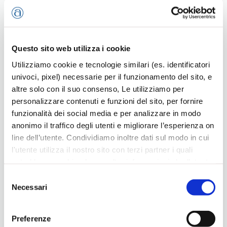
17.40

Le frodi tecnologiche: come affrontare la nuova sfida per la sicurezza 
Questo sito web utilizza i cookie
Biagio Crisci, comandante IV Gruppo, sezione II Nucleo Speciale 
Tutela Privacy e Frodi Tecnologiche - Guardia di Finanza
Utilizziamo cookie e tecnologie similari (es. identificatori
univoci, pixel) necessarie per il funzionamento del sito, e
18.00

altre solo con il suo consenso, Le utilizziamo per
personalizzare contenuti e funzioni del sito, per fornire
Vincenzo Mamoli, segretario generale Confartigianato Imprese
funzionalità dei social media e per analizzare in modo
anonimo il traffico degli utenti e migliorare l’esperienza on
line dell’utente. Condividiamo inoltre dati sul modo in cui
l'utente utilizza il nostro sito con terzi partner i quali
Confartigianato
potrebbero combinarle con altre informazioni che l’utente
ha fornito loro o che hanno raccolto dal suo utilizzo dei
Selezione
loro servizi, per finalità pubblicitarie creando elenchi di
Necessari
del
segmenti di pubblico per fornire annunci sui social media
consenso
Ultime news
e su internet anche connessi a preferenze e
Preferenze
comportamenti degli utenti. Lei può dare, rifiutare o