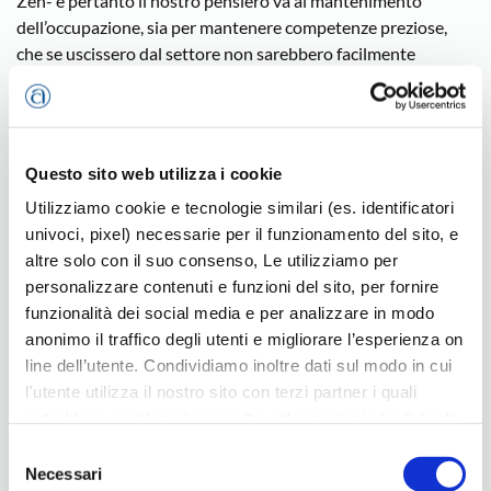
Zen- e pertanto il nostro pensiero va al mantenimento
dell’occupazione, sia per mantenere competenze preziose,
che se uscissero dal settore non sarebbero facilmente
reperibili, sia per preservare un indotto economico e sociale.”
Infine uno sguardo ai grandi eventi vicentini: “Un segnale
importante è quello che potrà venire da Vicenzaoro a
settembre, favorita dalla riapertura nel frattempo delle
Questo sito web utilizza i cookie
frontiere di molti paesi, che porterebbe ossigeno alle imprese
Utilizziamo cookie e tecnologie similari (es. identificatori
in vista degli acquisti per le Festività natalizie”. “Per il sistema
univoci, pixel) necessarie per il funzionamento del sito, e
orafo vicentino unbranded le fiere internazionali rimangono
altre solo con il suo consenso, Le utilizziamo per
ancora uno strumento fondamentale per l’export per questo
personalizzare contenuti e funzioni del sito, per fornire
auspico che IEG assieme a ICE e alle istituzioni, possano
funzionalità dei social media e per analizzare in modo
convogliare energie e risorse necessariamente straordinarie
anonimo il traffico degli utenti e migliorare l’esperienza on
per sostenere le imprese e un rilancio del gioiello Made in
line dell’utente. Condividiamo inoltre dati sul modo in cui
Italy sui mercati internazionali. Un’occasione unica che non
l'utente utilizza il nostro sito con terzi partner i quali
possiamo fallire”, conclude Zen.
potrebbero combinarle con altre informazioni che l’utente
ha fornito loro o che hanno raccolto dal suo utilizzo dei
Selezione
Metalli Preziosi
loro servizi, per finalità pubblicitarie creando elenchi di
Necessari
del