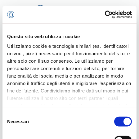
Passa al contenuto principale
Questo sito web utilizza i cookie
Utilizziamo cookie e tecnologie similari (es. identificatori
Home
ZZ Riascoltiamoli
M - N - O - P
Pelanda Carlo
univoci, pixel) necessarie per il funzionamento del sito, e
altre solo con il suo consenso, Le utilizziamo per
personalizzare contenuti e funzioni del sito, per fornire
funzionalità dei social media e per analizzare in modo
anonimo il traffico degli utenti e migliorare l’esperienza on
line dell’utente. Condividiamo inoltre dati sul modo in cui
l'utente utilizza il nostro sito con terzi partner i quali
Pelanda Carlo
potrebbero combinarle con altre informazioni che l’utente
ha fornito loro o che hanno raccolto dal suo utilizzo dei
Selezione
loro servizi, per finalità pubblicitarie creando elenchi di
Necessari
Scritto da
Redazione
il
18 Maggio 2012
. Pubblicato in
M - N - O - P
.
del
segmenti di pubblico per fornire annunci sui social media
consenso
e su internet anche connessi a preferenze e