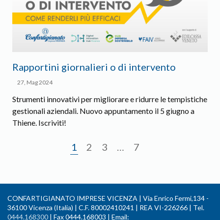
Rapportini giornalieri o di intervento
27, Mag 2024
Strumenti innovativi per migliorare e ridurre le tempistiche
gestionali aziendali. Nuovo appuntamento il 5 giugno a
Thiene. Iscriviti!
1
2
3
…
7
CONFARTIGIANATO IMPRESE VICENZA | Via Enrico Fermi,134 -
36100 Vicenza (Italia) | C.F. 80002410241 | REA VI-226266 | Tel.
0444.168300
| Fax 0444.168003 | Email: