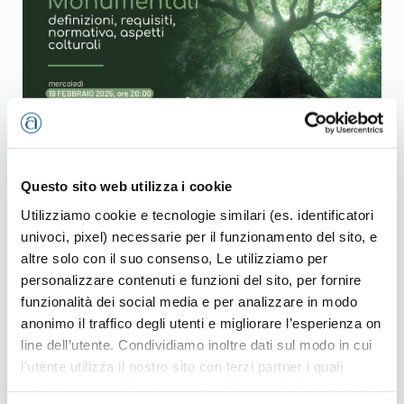
Alberi Monumentali
Questo sito web utilizza i cookie
20, Gen 2025
Utilizziamo cookie e tecnologie similari (es. identificatori
univoci, pixel) necessarie per il funzionamento del sito, e
Definizioni, requisiti, normativa, aspetti colturali. Incontro
altre solo con il suo consenso, Le utilizziamo per
rivolto alle imprese di manutenzione del verde e agli
personalizzare contenuti e funzioni del sito, per fornire
operatori del settore, mercoledì 19 febbraio, ore 20, a
funzionalità dei social media e per analizzare in modo
Vicenza. Iscriviti!
anonimo il traffico degli utenti e migliorare l’esperienza on
line dell’utente. Condividiamo inoltre dati sul modo in cui
l'utente utilizza il nostro sito con terzi partner i quali
potrebbero combinarle con altre informazioni che l’utente