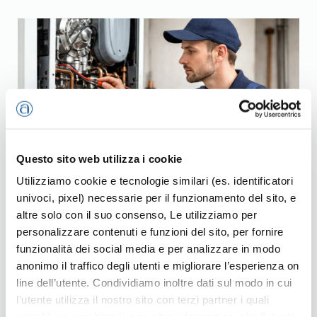
Questo sito web utilizza i cookie
Utilizziamo cookie e tecnologie similari (es. identificatori
Impianti termici domestici
univoci, pixel) necessarie per il funzionamento del sito, e
altre solo con il suo consenso, Le utilizziamo per
19, Dic 2025
personalizzare contenuti e funzioni del sito, per fornire
Confartigianato chiarisce: la manutenzione resta
funzionalità dei social media e per analizzare in modo
obbligatoria e fondamentale. Negli ultimi giorni
anonimo il traffico degli utenti e migliorare l’esperienza on
informazioni imprecise o fuorvianti
line dell’utente. Condividiamo inoltre dati sul modo in cui
l'utente utilizza il nostro sito con terzi partner i quali
potrebbero combinarle con altre informazioni che l’utente