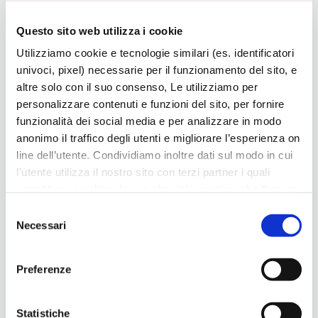
Incontro giovedì 11 settembre 2025, ore 18.30, a Trissino.
Vedi programma e…
Questo sito web utilizza i cookie
Utilizziamo cookie e tecnologie similari (es. identificatori
univoci, pixel) necessarie per il funzionamento del sito, e
altre solo con il suo consenso, Le utilizziamo per
personalizzare contenuti e funzioni del sito, per fornire
funzionalità dei social media e per analizzare in modo
anonimo il traffico degli utenti e migliorare l’esperienza on
line dell’utente. Condividiamo inoltre dati sul modo in cui
l'utente utilizza il nostro sito con terzi partner i quali
potrebbero combinarle con altre informazioni che l’utente
ha fornito loro o che hanno raccolto dal suo utilizzo dei
Selezione
loro servizi, per finalità pubblicitarie creando elenchi di
Necessari
del
segmenti di pubblico per fornire annunci sui social media
Mondo del lavoro, essere Insieme per fare
consenso
e su internet anche connessi a preferenze e
Insieme
Preferenze
comportamenti degli utenti. Lei può dare, rifiutare o
30, Ago 2024
modificare il consenso in ogni momento, con riferimento
Incontro con Sebastiano Zanolli, giovedì 19 settembre
a tutti i cookie di una certa categoria, o ad alcuni di essi,
Statistiche