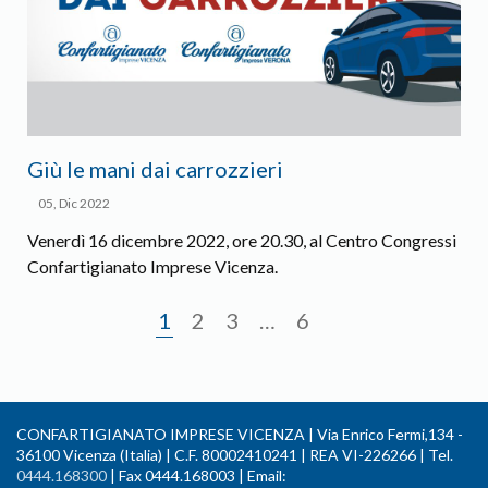
Giù le mani dai carrozzieri
05, Dic 2022
Venerdì 16 dicembre 2022, ore 20.30, al Centro Congressi
Confartigianato Imprese Vicenza.
1
2
3
…
6
CONFARTIGIANATO IMPRESE VICENZA | Via Enrico Fermi,134 -
36100 Vicenza (Italia) | C.F. 80002410241 | REA VI-226266 | Tel.
0444.168300
| Fax 0444.168003 | Email: