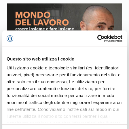
Questo sito web utilizza i cookie
Utilizziamo cookie e tecnologie similari (es. identificatori
univoci, pixel) necessarie per il funzionamento del sito, e
Mondo del lavoro, essere Insieme per fare
altre solo con il suo consenso, Le utilizziamo per
Insieme
personalizzare contenuti e funzioni del sito, per fornire
30, Ago 2024
funzionalità dei social media e per analizzare in modo
Incontro con Sebastiano Zanolli, giovedì 19 settembre
anonimo il traffico degli utenti e migliorare l’esperienza on
2024 alla Birreria Lucky Brews di Vicenza in via Vecchia
line dell’utente. Condividiamo inoltre dati sul modo in cui
Ferriera 123. Iscriviti per partecipare!
l'utente utilizza il nostro sito con terzi partner i quali
potrebbero combinarle con altre informazioni che l’utente