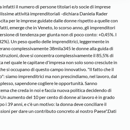
fatti il numero di persone titolari e/o socie di imprese
colissime attività imprenditoriali -dichiara Daniela Rader
ta per le imprese guidate dalle donne rispetto a quelle con
tti, emerge che in Veneto, lo scorso anno, gli imprenditori
versione di tendenza per giunta non di poco conto: +0,45%. I
9,32%). Un peso quello delle imprenditrici, leggermente in
8 erano complessivamente 38mila345 le donne alla guida di
 costruzioni, dove si concentra complessivamente il 85,5% di
ca nel quale le capitane d'impresa non solo sono cresciute in
he si occupano di questo campo innovativo. "Il fatto che il
": siamo imprenditrici ma non prescindiamo, nel lavoro, dal
mplesso, sapendone cogliere le opportunità. Sanno
ma che creda in noi e faccia nuova politica decidendo di
e. Un aumento del 10 per cento di donne al lavoro è in grado
 i 39 anni, e c'è un motivo: la donna deve conciliare il
lessioni per dare un contributo concreto al nostro Paese".Dati