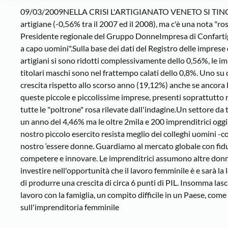
09/03/2009NELLA CRISI L'ARTIGIANATO VENETO SI TINGE DI "ROS
artigiane (-0,56% tra il 2007 ed il 2008), ma c'è una nota "ros
Presidente regionale del Gruppo DonneImpresa di Confartigi
a capo uomini".Sulla base dei dati del Registro delle impres
artigiani si sono ridotti complessivamente dello 0,56%, le i
titolari maschi sono nel frattempo calati dello 0,8%. Uno su 
crescita rispetto allo scorso anno (19,12%) anche se ancor
queste piccole e piccolissime imprese, presenti soprattutto ne
tutte le "poltrone" rosa rilevate dall'indagine.Un settore da
un anno del 4,46% ma le oltre 2mila e 200 imprenditrici oggi
nostro piccolo esercito resista meglio dei colleghi uomini 
nostro ‘essere donne. Guardiamo al mercato globale con fid
competere e innovare. Le imprenditrici assumono altre donne
investire nell'opportunità che il lavoro femminile è e sarà 
di produrre una crescita di circa 6 punti di PIL. Insomma lasc
lavoro con la famiglia, un compito difficile in un Paese, come
sull'imprenditoria femminile