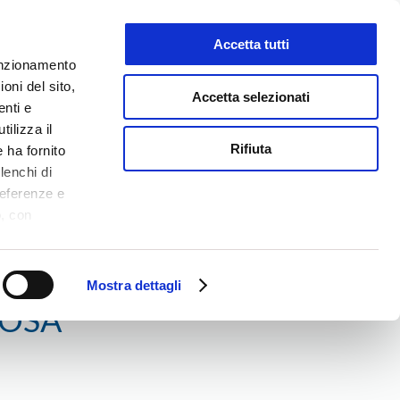
Accetta tutti
LAVORA CON NOI
funzionamento
oni del sito,
Accetta selezionati
enti e
tilizza il
NEWS
MEDIA
CONTATTI
Rifiuta
 ha fornito
lenchi di
referenze e
o, con
Accetta
,
logie di
ookie Policy.
Mostra dettagli
ROSA”