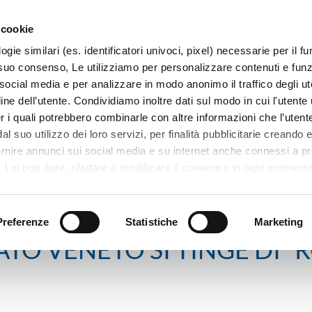
 cookie
ogie similari (es. identificatori univoci, pixel) necessarie per il 
il suo consenso, Le utilizziamo per personalizzare contenuti e funzi
 social media e per analizzare in modo anonimo il traffico degli ut
ine dell’utente. Condividiamo inoltre dati sul modo in cui l'utente u
TERRITORIO
SISTEMI E MESTIERI
PROGETTI
er i quali potrebbero combinarle con altre informazioni che l’utente
l suo utilizzo dei loro servizi, per finalità pubblicitarie creando e
ornire annunci sui social media e su internet anche connessi a p
. Lei può dare, rifiutare o modificare il consenso in ogni moment
 di una certa categoria, o ad alcuni di essi, cliccando sui pulsanti
LA CRISI L’ARTIGIANATO VENETO SI TINGE DI “ROSA”
iuta
. in fondo a questo banner. Per ulteriori informazioni sulle tipo
e sulla loro condivisione con i terzi partner può leggere la ns. C
Preferenze
Statistiche
Marketing
ATO VENETO SI TINGE DI “