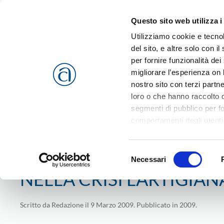
Questo sito web utilizza i
Passa al contenuto principale
Utilizziamo cookie e tecnol
del sito, e altre solo con 
per fornire funzionalità dei
migliorare l’esperienza on l
CHI SIAMO
SERVIZI
nostro sito con terzi partn
loro o che hanno raccolto da
segmenti di pubblico per f
comportamenti degli utenti
riferimento a tutti i cookie
Home
Comunicati
Confartigianato Veneto
2009
NEL
Accetta selezionati
o
Rif
Selezione
cookies che vengono usati 
Necessari
del
NELLA CRISI L’ARTIGIAN
consenso
Scritto da
Redazione
il
9 Marzo 2009
. Pubblicato in
2009
.