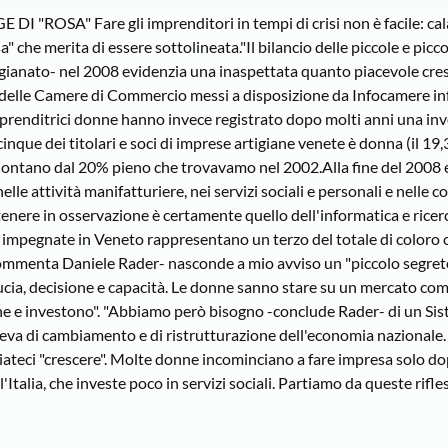
A" Fare gli imprenditori in tempi di crisi non è facile: cala in
a" che merita di essere sottolineata."Il bilancio delle piccole e pic
anato- nel 2008 evidenzia una inaspettata quanto piacevole cresci
e delle Camere di Commercio messi a disposizione da Infocamere infa
mprenditrici donne hanno invece registrato dopo molti anni una in
cinque dei titolari e soci di imprese artigiane venete è donna (il 1
a lontano dal 20% pieno che trovavamo nel 2002.Alla fine del 200
lle attività manifatturiere, nei servizi sociali e personali e nelle
 tenere in osservazione è certamente quello dell'informatica e ricer
 impegnate in Veneto rappresentano un terzo del totale di coloro c
-commenta Daniele Rader- nasconde a mio avviso un "piccolo segreto
ucia, decisione e capacità. Le donne sanno stare su un mercato co
 e investono". "Abbiamo però bisogno -conclude Rader- di un Siste
la leva di cambiamento e di ristrutturazione dell'economia nazional
iateci "crescere". Molte donne incominciano a fare impresa solo dopo
 l'Italia, che investe poco in servizi sociali. Partiamo da queste rif