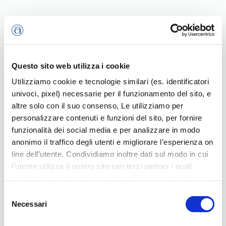
Questo sito web utilizza i cookie
Utilizziamo cookie e tecnologie similari (es. identificatori
univoci, pixel) necessarie per il funzionamento del sito, e
altre solo con il suo consenso, Le utilizziamo per
personalizzare contenuti e funzioni del sito, per fornire
funzionalità dei social media e per analizzare in modo
anonimo il traffico degli utenti e migliorare l’esperienza on
line dell’utente. Condividiamo inoltre dati sul modo in cui
Vendi i biglietti
attraverso
Eventbrite
l'utente utilizza il nostro sito con terzi partner i quali
potrebbero combinarle con altre informazioni che l’utente
Asiago
ha fornito loro o che hanno raccolto dal suo utilizzo dei
Selezione
loro servizi, per finalità pubblicitarie creando elenchi di
Necessari
del
segmenti di pubblico per fornire annunci sui social media
consenso