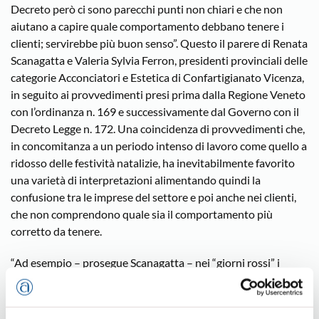
Decreto però ci sono parecchi punti non chiari e che non
aiutano a capire quale comportamento debbano tenere i
clienti; servirebbe più buon senso”. Questo il parere di Renata
Scanagatta e Valeria Sylvia Ferron, presidenti provinciali delle
categorie Acconciatori e Estetica di Confartigianato Vicenza,
in seguito ai provvedimenti presi prima dalla Regione Veneto
con l’ordinanza n. 169 e successivamente dal Governo con il
Decreto Legge n. 172. Una coincidenza di provvedimenti che,
in concomitanza a un periodo intenso di lavoro come quello a
ridosso delle festività natalizie, ha inevitabilmente favorito
una varietà di interpretazioni alimentando quindi la
confusione tra le imprese del settore e poi anche nei clienti,
che non comprendono quale sia il comportamento più
corretto da tenere.
“Ad esempio – prosegue Scanagatta – nei “giorni rossi” i
saloni di parrucchiere possono rimanere aperti ma non è
chiarito se il cliente possa uscire di casa. Confartigianato da
tempo ha chiesto chiarimenti, ma dal Governo non abbiamo