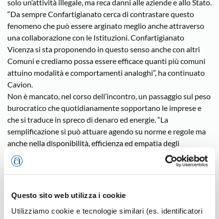
solo un’attività illegale, ma reca danni alle aziende e allo Stato.
“Da sempre Confartigianato cerca di contrastare questo
fenomeno che può essere arginato meglio anche attraverso
una collaborazione con le Istituzioni. Confartigianato
Vicenza si sta proponendo in questo senso anche con altri
Comuni e crediamo possa essere efficace quanti più comuni
attuino modalità e comportamenti analoghi”, ha continuato
Cavion.
Non è mancato, nel corso dell’incontro, un passaggio sul peso
burocratico che quotidianamente sopportano le imprese e
che si traduce in spreco di denaro ed energie. “La
semplificazione si può attuare agendo su norme e regole ma
anche nella disponibilità, efficienza ed empatia degli
operatori nei confronti dei cittadini ed imprese. Come già
l’anno scorso, vorremmo che l’attenzione fosse posta
sull’importanza di uniformare le pratiche e regolamenti edilizi
e sulle modalità di comunicazione e pagamento delle imposte
Questo sito web utilizza i cookie
di pubblicità. Resta aperto anche il capitolo degli appalti
Utilizziamo cookie e tecnologie similari (es. identificatori
particolarmente complicato anche dalla legislazione