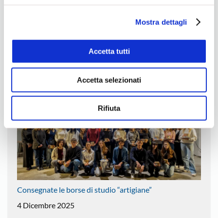
Valle Agno
ns. Cookie Policy.
Mostra dettagli
Accetta tutti
Ultime news
Accetta selezionati
Rifiuta
Consegnate le borse di studio “artigiane”
4 Dicembre 2025