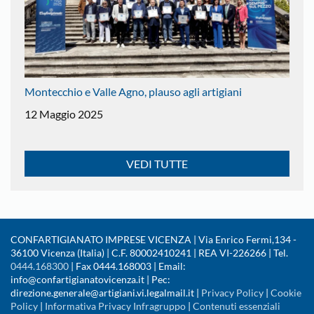
Montecchio e Valle Agno, plauso agli artigiani
12 Maggio 2025
VEDI TUTTE
CONFARTIGIANATO IMPRESE VICENZA | Via Enrico Fermi,134 -
36100 Vicenza (Italia) | C.F. 80002410241 | REA VI-226266 | Tel.
0444.168300
| Fax 0444.168003 | Email:
info@confartigianatovicenza.it | Pec:
direzione.generale@artigiani.vi.legalmail.it |
Privacy Policy
|
Cookie
Policy
|
Informativa Privacy Infragruppo
|
Contenuti essenziali