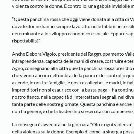
violenza contro le donne. È controllo, una gabbia invisibile m
“Questa panchina rossa che oggi viene donata alla città di V
dove le donne hanno sempre lavorato: nelle fabbriche tessili
determinante allo sviluppo economico e sociale. Eppure sappi
rispettabilità”.
Anche Debora Vigolo, presidente del Raggruppamento Valle A
intraprendenza, capacità delle mani di creare, costruire e tess
Agno, consegnano alla città questa panchina rossa presidio d
che vivono ancora nell’ombra della paura e del controllo quo
aziende, le nostre famiglie, le nostre colleghe: le madri, le fi
imprenditori non si esaurisce con la busta paga – ha continuat
nostro fianco, nella capacità di intercettare i segnali, nel 
tanta parte delle nostre giornate. Questa panchina è anche l
non ha genere, e che la leadership si esercita con competenza
La consegna è avvenuta nella giornata “Oltre ogni violenza”
della violenza sulla donne. Esempio di come la sinergia poss