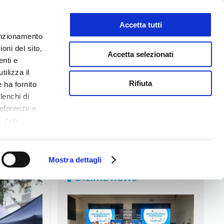
Accetta tutti
LAVORA CON NOI
funzionamento
oni del sito,
Accetta selezionati
enti e
tilizza il
NEWS
MEDIA
CONTATTI
Rifiuta
 ha fornito
lenchi di
referenze e
o, con
Accetta
,
logie di
ookie Policy.
Mostra dettagli
Ultime news