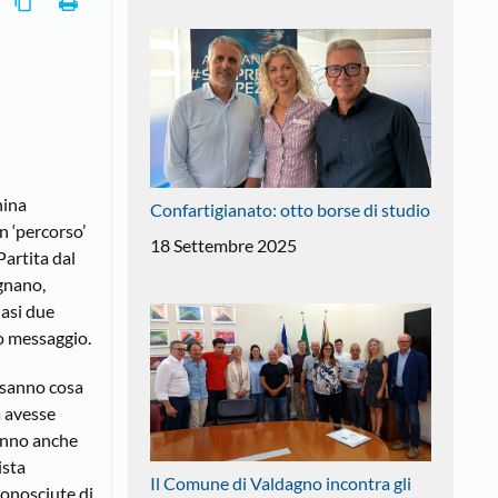
hina
Confartigianato: otto borse di studio
 ‘percorso’
18 Settembre 2025
Partita dal
gnano,
uasi due
ro messaggio.
e sanno cosa
a avesse
anno anche
ista
Il Comune di Valdagno incontra gli
conosciute di