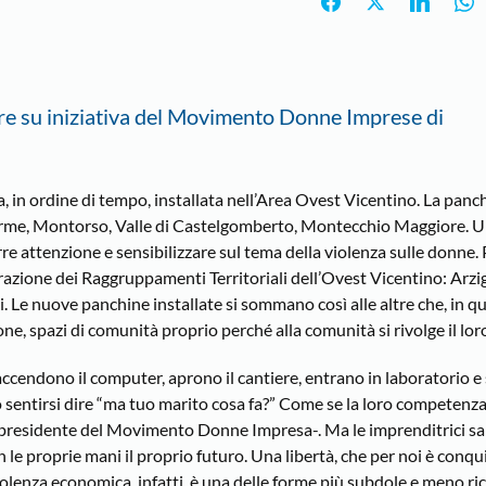
re su iniziativa del Movimento Donne Imprese di
, in ordine di tempo, installata nell’Area Ovest Vicentino. La panc
rme, Montorso, Valle di Castelgomberto, Montecchio Maggiore. Un
re attenzione e sensibilizzare sul tema della violenza sulle donne. 
azione dei Raggruppamenti Territoriali dell’Ovest Vicentino: Arzi
 Le nuove panchine installate si sommano così alle altre che, in q
one, spazi di comunità proprio perché alla comunità si rivolge il lo
accendono il computer, aprono il cantiere, entrano in laboratorio 
o sentirsi dire “ma tuo marito cosa fa?” Come se la loro competenz
, presidente del Movimento Donne Impresa-. Ma le imprenditrici s
con le proprie mani il proprio futuro. Una libertà, che per noi è conqu
olenza economica, infatti, è una delle forme più subdole e meno ri