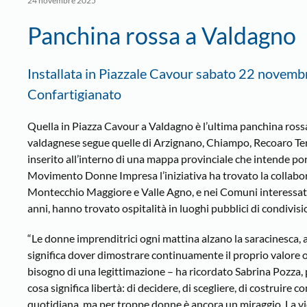
24 novembre 2025
Panchina rossa a Valdagno
Installata in Piazzale Cavour sabato 22 novemb
Confartigianato
Quella in Piazza Cavour a Valdagno è l’ultima panchina rossa
valdagnese segue quelle di Arzignano, Chiampo, Recoaro Te
inserito all’interno di una mappa provinciale che intende por
Movimento Donne Impresa l’iniziativa ha trovato la collabor
Montecchio Maggiore e Valle Agno, e nei Comuni interessati.
anni, hanno trovato ospitalità in luoghi pubblici di condivisi
“Le donne imprenditrici ogni mattina alzano la saracinesca, 
significa dover dimostrare continuamente il proprio valore 
bisogno di una legittimazione – ha ricordato Sabrina Pozza
cosa significa libertà: di decidere, di scegliere, di costruire 
quotidiana, ma per troppe donne è ancora un miraggio. La vi