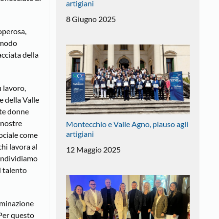
artigiani
8 Giugno 2025
 operosa,
n modo
cciata della
 lavoro,
e della Valle
nte donne
 nostre
Montecchio e Valle Agno, plauso agli
artigiani
 sociale come
hi lavora al
12 Maggio 2025
condividiamo
l talento
liminazione
 Per questo