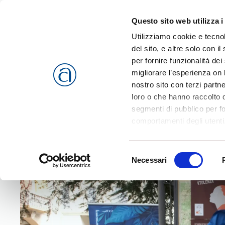
Questo sito web utilizza i
Passa al contenuto principale
Utilizziamo cookie e tecnol
del sito, e altre solo con 
per fornire funzionalità dei
migliorare l’esperienza on l
CHI SIAMO
SERVIZI
nostro sito con terzi partn
loro o che hanno raccolto da
segmenti di pubblico per f
comportamenti degli utenti
riferimento a tutti i cookie
Home
News
Territorio
Area Ovest Vicentino
Panchi
Accetta selezionati
o
Rif
Selezione
cookies che vengono usati 
Necessari
del
consenso