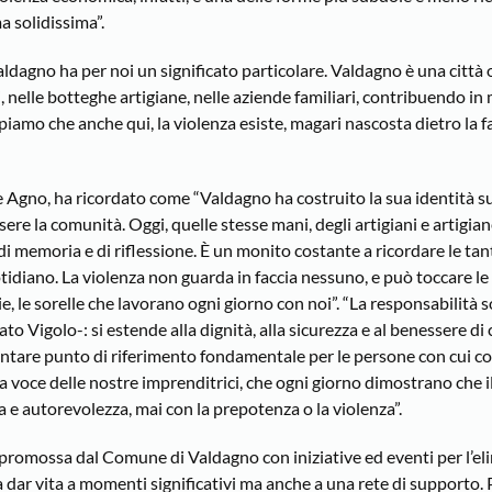
a solidissima”.
aldagno ha per noi un significato particolare. Valdagno è una città
, nelle botteghe artigiane, nelle aziende familiari, contribuendo i
amo che anche qui, la violenza esiste, magari nascosta dietro la fa
gno, ha ricordato come “Valdagno ha costruito la sua identità su
ere la comunità. Oggi, quelle stesse mani, degli artigiani e artigian
i memoria e di riflessione. È un monito costante a ricordare le ta
tidiano. La violenza non guarda in faccia nessuno, e può toccare le
glie, le sorelle che lavorano ogni giorno con noi”. “La responsabilità
o Vigolo-: si estende alla dignità, alla sicurezza e al benessere di c
diventare punto di riferimento fondamentale per le persone con cui 
a voce delle nostre imprenditrici, che ogni giorno dimostrano che i
 e autorevolezza, mai con la prepotenza o la violenza”.
 promossa dal Comune di Valdagno con iniziative ed eventi per l’e
a dar vita a momenti significativi ma anche a una rete di supporto.