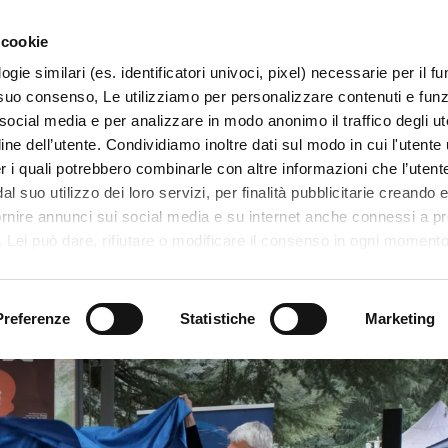
 cookie
ogie similari (es. identificatori univoci, pixel) necessarie per il 
il suo consenso, Le utilizziamo per personalizzare contenuti e funzi
 social media e per analizzare in modo anonimo il traffico degli ut
ine dell’utente. Condividiamo inoltre dati sul modo in cui l'utente u
TERRITORIO
SISTEMI E MESTIERI
PROGETTI
er i quali potrebbero combinarle con altre informazioni che l’utente
l suo utilizzo dei loro servizi, per finalità pubblicitarie creando e
ornire annunci sui social media e su internet anche connessi a p
. Lei può dare, rifiutare o modificare il consenso in ogni moment
 di una certa categoria, o ad alcuni di essi, cliccando sui pulsanti
na rossa a Valdagno
iuta
. in fondo a questo banner. Per ulteriori informazioni sulle tipo
e sulla loro condivisione con i terzi partner può leggere la ns. C
Preferenze
Statistiche
Marketing