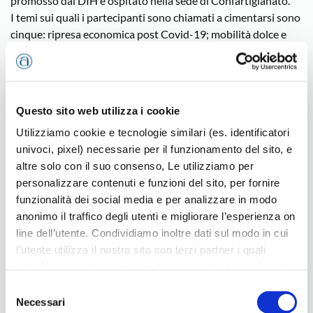
promosso dal DIH e ospitato nella sede di Confartigianato.
I temi sui quali i partecipanti sono chiamati a cimentarsi sono
cinque: ripresa economica post Covid-19; mobilità dolce e
turismo sostenibile; economia circolare; decarbonizzazione;
energia e costruzioni. Le iscrizioni sono aperte fino al 18
aprile. La “maratona di idee” prenderà poi il via martedì 21
(dalle 9.30), si svolgerà in modalità on line e off line, e si
Questo sito web utilizza i cookie
chiuderà giovedì 23 con il pitch dei progetti e il matching
Utilizziamo cookie e tecnologie similari (es. identificatori
event (dalle ore 9.30). Al termine saranno proclamati i sei
univoci, pixel) necessarie per il funzionamento del sito, e
migliori progetti e, tra questi, il vincitore dell’Hackathon. A
altre solo con il suo consenso, Le utilizziamo per
valutare le proposte sarà una giuria composta dai
personalizzare contenuti e funzioni del sito, per fornire
rappresentanti del Data Hub Veneto: Camera di Commercio
funzionalità dei social media e per analizzare in modo
Padova, DIH Confartigianato Vicenza, Regione Veneto, CNA
anonimo il traffico degli utenti e migliorare l’esperienza on
Padova, T2I, ITalent, Quantitas srl.
line dell’utente. Condividiamo inoltre dati sul modo in cui
Per informazioni e iscrizioni basta collegarsi al sito
l'utente utilizza il nostro sito con terzi partner i quali
www.digitalinnovationhubvicenza.it.
potrebbero combinarle con altre informazioni che l’utente
ha fornito loro o che hanno raccolto dal suo utilizzo dei
Selezione
ICT
loro servizi, per finalità pubblicitarie creando elenchi di
Necessari
del