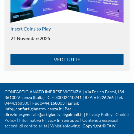
Insert Coins to Play
21 Novembre 2025
VEDI TUTTE
CONFARTIGIANATO IMPRESE VICENZA | Via Enrico Fermi,134 -
36100 Vicenza (Italia) | C.F. 80002410241 | REA VI-226266 | Tel.
0444.168300
| Fax 0444.168003 | Email:
info@confartigianatovicenza.it | Pec:
direzione.generale@artigiani.vi.legalmail.it |
Privacy Policy
|
Cookie
Policy
|
Informativa Privacy Infragruppo
|
Contenuti essenziali
accordi di contitolarità
|
Whistleblowing
|
Copyright © FAIV