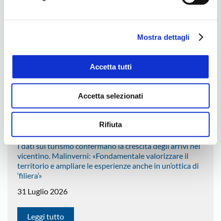
7 Agosto 2026
e sulla loro condivisione con i terzi partner può leggere la
ns. Cookie Policy.
Leggi tutto
Mostra dettagli
Artigianato multietnico. Sono 3.561 le imprese
artigiane guidate da stranieri. Il comparto
Accetta tutti
maggiormente rappresentato è quello di Costruzioni
ed Edilizia
Accetta selezionati
4 Agosto 2026
Leggi tutto
Rifiuta
I dati sul turismo confermano la crescita degli arrivi nel
vicentino. Malinverni: «Fondamentale valorizzare il
territorio e ampliare le esperienze anche in un’ottica di
‘filiera’»
31 Luglio 2026
Leggi tutto