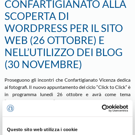
CONFARTIGIANATO ALLA
SCOPERTA DI
WORDPRESS PER IL SITO
WEB (26 OTTOBRE) E
NELL’UTILIZZO DEI BLOG
(30 NOVEMBRE)
Proseguono gli incontri che Confartigianato Vicenza dedica
ai fotografi. Il nuovo appuntamento del ciclo “Click to Click” è
in programma lunedì 26 ottobre e avrà come tema
“Wordpress in a day”: ospite della giornata alla sede
provinciale Confartigianato sarà Luca Scarano, che svelerà
alcuni segreti della piattaforma web CMS, l’open-source più
versatile al mondo; una lezione, dunque, per scoprire come
Questo sito web utilizza i cookie
creare un sito web con portfolio personale, su un dominio di