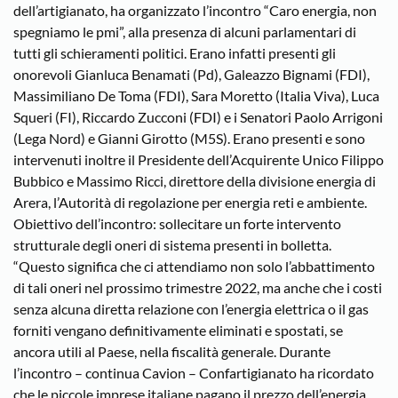
dell’artigianato, ha organizzato l’incontro “Caro energia, non
spegniamo le pmi”, alla presenza di alcuni parlamentari di
tutti gli schieramenti politici. Erano infatti presenti gli
onorevoli Gianluca Benamati (Pd), Galeazzo Bignami (FDI),
Massimiliano De Toma (FDI), Sara Moretto (Italia Viva), Luca
Squeri (FI), Riccardo Zucconi (FDI) e i Senatori Paolo Arrigoni
(Lega Nord) e Gianni Girotto (M5S). Erano presenti e sono
intervenuti inoltre il Presidente dell’Acquirente Unico Filippo
Bubbico e Massimo Ricci, direttore della divisione energia di
Arera, l’Autorità di regolazione per energia reti e ambiente.
Obiettivo dell’incontro: sollecitare un forte intervento
strutturale degli oneri di sistema presenti in bolletta.
“Questo significa che ci attendiamo non solo l’abbattimento
di tali oneri nel prossimo trimestre 2022, ma anche che i costi
senza alcuna diretta relazione con l’energia elettrica o il gas
forniti vengano definitivamente eliminati e spostati, se
ancora utili al Paese, nella fiscalità generale. Durante
l’incontro – continua Cavion – Confartigianato ha ricordato
che le piccole imprese italiane pagano il prezzo dell’energia