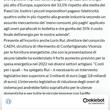
più alto d’Europa, superiore del 33,5% rispetto alla media dei
Paesi Ue. Inoltre i piccoli imprenditori pagano l’elettricità
quattro volte in più rispetto alla grande industria secondo un
assurdo meccanismo del ‘meno consumi, più paghi’ applicato
agli oneri parafiscali in bolletta e che gonfia del 35% il costo
finale dell’energia per le nostre aziende”.
Presente all’incontro anche Loris Rui, direttore del consorzio
CAEM, struttura di riferimento di Confartigianato Vicenza
per le forniture energetiche, che con la presentazione di
alcune tabelle ha evidenziato il forte aumento previsto per la
spesa energetica nel 2022 nei diversi settori artigiani. “Costi
per i quali – ha spiegato Rui – è necessario un intervento
legislativo ben superiore ai 3 miliardi di euro (oggi 3,8 miliardi
di euro). L’intervento legislativo di riduzione degli oneri di
sistema poi andrebbe fatto soprattutto per le utenze
domestiche e per tutte le piccole imprese con tariffe
indicizzate o per quelle con tariffe fisse contrattualizzate dal
mese di agosto, ovvero quei soggetti che effettivamente nel