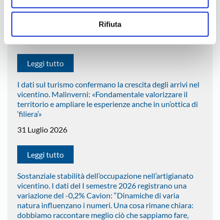
artigiane guidate da stranieri. Il comparto
maggiormente rappresentato è quello di Costruzioni
ed Edilizia
Rifiuta
4 Agosto 2026
Leggi tutto
I dati sul turismo confermano la crescita degli arrivi nel
vicentino. Malinverni: «Fondamentale valorizzare il
territorio e ampliare le esperienze anche in un’ottica di
‘filiera’»
31 Luglio 2026
Leggi tutto
Sostanziale stabilità dell’occupazione nell’artigianato
vicentino. I dati del I semestre 2026 registrano una
variazione del -0,2% Cavion: “Dinamiche di varia
natura influenzano i numeri. Una cosa rimane chiara:
dobbiamo raccontare meglio ciò che sappiamo fare,