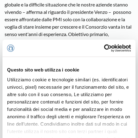
globale e la difficile situazione che le nostre aziende stanno
vivendo – afferma al riguardo il presidente Venzo – possono
essere affrontate dalle PMI solo con la collaborazione e la
voglia di stare insieme per crescere e il Consorzio vanta in tal
senso vent'anni di esperienza. Obiettivo primario,
attualmente, è quello di «spingere il Consorzio verso il trade
internazionale e di rafforzare la sua posizione in Italia,
proponendosi non più solo come subfornitori; l'intenzione è
quella di dar vita a un vero e proprio marchio per prodotti
Questo sito web utilizza i cookie
finiti, che sia identificabile come ‘eccellenza' della
metalmeccanica. Il Consorzio è infatti composto da tre
Utilizziamo cookie e tecnologie similari (es. identificatori
diversi settori di produzione: meccanica di precisione,
univoci, pixel) necessarie per il funzionamento del sito, e
lavorazione della lamiera e costruzione di stampi e modelli. La
altre solo con il suo consenso, Le utilizziamo per
capacità di coordinare la produzione all'interno dei gruppi e
personalizzare contenuti e funzioni del sito, per fornire
tra i gruppi è il plusvalore che permette di lavorare per
funzionalità dei social media e per analizzare in modo
collaudare e produrre interamente, in seno al Consorzio,
anonimo il traffico degli utenti e migliorare l’esperienza on
prodotti finiti commercializzabili con marchio Cam».Il Cam è
line dell’utente. Condividiamo inoltre dati sul modo in cui
oggi in grado di seguire, attraverso la collaborazione tra i
l'utente utilizza il nostro sito con terzi partner i quali
consorziati, l'intero percorso per lo sviluppo e la creazione di